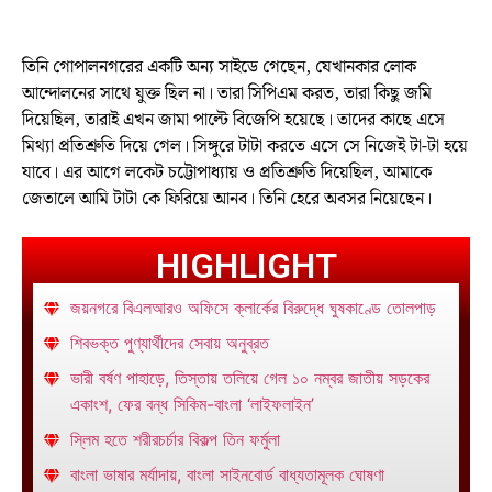
তিনি গোপালনগরের একটি অন্য সাইডে গেছেন, যেখানকার লোক
আন্দোলনের সাথে যুক্ত ছিল না। তারা সিপিএম করত, তারা কিছু জমি
দিয়েছিল, তারাই এখন জামা পাল্টে বিজেপি হয়েছে। তাদের কাছে এসে
মিথ্যা প্রতিশ্রুতি দিয়ে গেল। সিঙ্গুরে টাটা করতে এসে সে নিজেই টা-টা হয়ে
যাবে। এর আগে লকেট চট্টোপাধ্যায় ও প্রতিশ্রুতি দিয়েছিল, আমাকে
জেতালে আমি টাটা কে ফিরিয়ে আনব। তিনি হেরে অবসর নিয়েছেন।
HIGHLIGHT
জয়নগরে বিএলআরও অফিসে ক্লার্কের বিরুদ্ধে ঘুষকাণ্ডে তোলপাড়
শিবভক্ত পুণ্যার্থীদের সেবায় অনুব্রত
ভারী বর্ষণ পাহাড়ে, তিস্তায় তলিয়ে গেল ১০ নম্বর জাতীয় সড়কের
একাংশ, ফের বন্ধ সিকিম-বাংলা ‘লাইফলাইন’
স্লিম হতে শরীরচর্চার বিকল্প তিন ফর্মুলা
বাংলা ভাষার মর্যাদায়, বাংলা সাইনবোর্ড বাধ্যতামূলক ঘোষণা