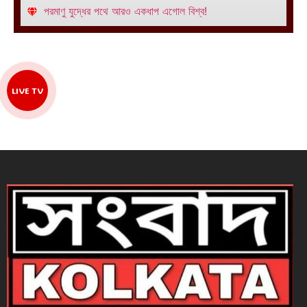
পরমাণু যুদ্ধের পথে আরও একধাপ এগোল বিশ্ব!
LIVE TV