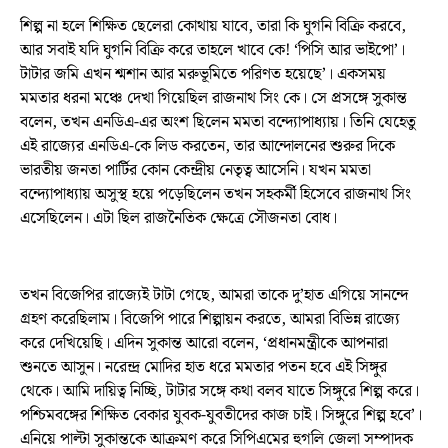
শিল্প না হলে শিক্ষিত ছেলেরা কোথায় যাবে, তারা কি ঘুগনি বিক্রি করবে,
আর সবাই যদি ঘুগনি বিক্রি করে তাহলে খাবে কে! ‘পিসি আর ভাইপো’।
টাটার জমি এখন শ্মশান আর মরুভূমিতে পরিণত হয়েছে’। একসময়
মমতার ধরনা মঞ্চে দেখা গিয়েছিল রাজনাথ সিং কে। সে প্রসঙ্গে সুকান্ত
বলেন, তখন এনডিএ-এর অংশ ছিলেন মমতা বন্দ্যোপাধ্যায়। তিনি যেহেতু
এই রাজ্যের এনডিএ-কে লিড করতেন, তার আন্দোলনের শুরুর দিকে
ভারতীয় জনতা পার্টির কোন কেন্দ্রীয় নেতৃত্ব আসেনি। যখন মমতা
বন্দ্যোপাধ্যায় অসুস্থ হয়ে পড়েছিলেন তখন সহকর্মী হিসেবে রাজনাথ সিং
এসেছিলেন। এটা ছিল রাজনৈতিক ক্ষেত্রে সৌজনতা বোধ।
তখন বিজেপির রাজ্যেই টাটা গেছে, আমরা তাকে দু’হাত এগিয়ে সানন্দে
গ্রহণ করেছিলাম। বিজেপি পারে শিল্পায়ন করতে, আমরা বিভিন্ন রাজ্যে
করে দেখিয়েছি। এদিন সুকান্ত আরো বলেন, ‘প্রধানমন্ত্রীকে আপনারা
শুনতে আসুন। নরেন্দ্র মোদির হাত ধরে মমতার পতন হবে এই সিঙ্গুর
থেকে। আমি দায়িত্ব নিচ্ছি, টাটার সঙ্গে কথা বলব যাতে সিঙ্গুরে শিল্প করে।
পশ্চিমবঙ্গের শিক্ষিত বেকার যুবক-যুবতীদের কাজ চাই। সিঙ্গুরে শিল্প হবে’।
এনিয়ে পাল্টা সুকান্তকে আক্রমণ করে সিপিএমের হুগলি জেলা সম্পাদক