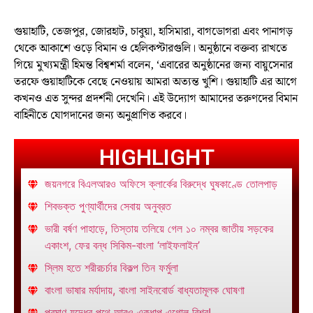
গুয়াহাটি, তেজপুর, জোরহাট, চাবুয়া, হাসিমারা, বাগডোগরা এবং পানাগড়
থেকে আকাশে ওড়ে বিমান ও হেলিকপ্টারগুলি। অনুষ্ঠানে বক্তব্য রাখতে
গিয়ে মুখ্যমন্ত্রী হিমন্ত বিশ্বশর্মা বলেন, ‘এবারের অনুষ্ঠানের জন্য বায়ুসেনার
তরফে গুয়াহাটিকে বেছে নেওয়ায় আমরা অত্যন্ত খুশি। গুয়াহাটি এর আগে
কখনও এত সুন্দর প্রদর্শনী দেখেনি। এই উদ্যোগ আমাদের তরুণদের বিমান
বাহিনীতে যোগদানের জন্য অনুপ্রাণিত করবে।
HIGHLIGHT
জয়নগরে বিএলআরও অফিসে ক্লার্কের বিরুদ্ধে ঘুষকাণ্ডে তোলপাড়
শিবভক্ত পুণ্যার্থীদের সেবায় অনুব্রত
ভারী বর্ষণ পাহাড়ে, তিস্তায় তলিয়ে গেল ১০ নম্বর জাতীয় সড়কের
একাংশ, ফের বন্ধ সিকিম-বাংলা ‘লাইফলাইন’
স্লিম হতে শরীরচর্চার বিকল্প তিন ফর্মুলা
বাংলা ভাষার মর্যাদায়, বাংলা সাইনবোর্ড বাধ্যতামূলক ঘোষণা
পরমাণু যুদ্ধের পথে আরও একধাপ এগোল বিশ্ব!