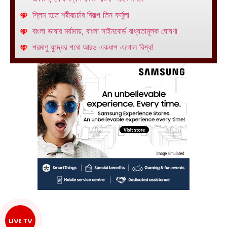
স্লিম হতে শরীরচর্চার বিকল্প তিন ফর্মুলা
বাংলা ভাষার মর্যাদায়, বাংলা সাইনবোর্ড বাধ্যতামূলক ঘোষণা
পরমাণু যুদ্ধের পথে আরও একধাপ এগোল বিশ্ব!
LIVE TV