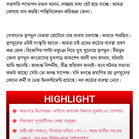
সভাপতি শ্যামাপদ মন্ডল বলেন, লজ্জায় মাথা হেট হয়ে যাচ্ছে। আমরা
কোথায় বাস করছি! শান্তিনিকেতন কবিগুরু জেলা।
সেখানেও তৃণমূল নেতারা হোটেলে দেহ ব্যবসা চালাচ্ছে। ভাবতে পারছিনা।
তৃণমূলের এটাই সংস্কৃতি হয়তো। আমরা চাই এদের কঠোর ব্যবস্থা গ্রহণ
করা হোক। বিজেপির পাল্টা মধুচক্র নিয়ে মুখ খুলেছে তৃণমূল। বীরভূম
জেলা তৃণমূল কংগ্রেসের মুখপাত্র জামশেদ আলী খান জানান, ঘটনাটা
আমি শুনেছি। অত্যন্ত নিন্দনীয়, তীব্র প্রতিবাদ জানাই। তবে ঘটনার সত্যতা
কতটা আছে! সেটা তো তদন্ত সাপেক্ষ। যদি তদন্তে প্রমাণিত হয় তৃণমূলের
কোনো কর্মী বা নেতা ইনভল্টমেন্ট রয়েছে। দল কঠোর ব্যবস্থা নেবে।
HIGHLIGHT
জয়নগরে বিএলআরও অফিসে ক্লার্কের বিরুদ্ধে ঘুষকাণ্ডে তোলপাড়
শিবভক্ত পুণ্যার্থীদের সেবায় অনুব্রত
ভারী বর্ষণ পাহাড়ে, তিস্তায় তলিয়ে গেল ১০ নম্বর জাতীয় সড়কের
একাংশ, ফের বন্ধ সিকিম-বাংলা ‘লাইফলাইন’