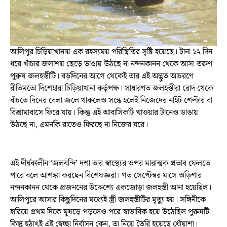
আলিপুর চিড়িয়াখানায় এক রহস্যময় পরিস্থিতির সৃষ্টি হয়েছে। টানা ১২ দিন
ধরে খাঁচার জলাশয় ছেড়ে ডাঙায় উঠছে না নন্দনকানন থেকে আসা তরুণ
পুরুষ জলহস্তীটি। বড়দিনের আগে থেকেই তার এই অদ্ভুত আচরণে
রীতিমতো দিশেহারা চিড়িয়াখানা কর্তৃপক্ষ। সাধারণত জলহস্তীরা রোদ থেকে
বাঁচতে দিনের বেলা জলে থাকলেও সন্ধে হলেই নিজেদের নাইট শেল্টার বা
বিশ্রামাবাসে ফিরে যায়। কিন্তু এই আবাসিকটি খাওয়ার টানেও ডাঙায়
উঠছে না, এমনকি রাতেও ফিরছে না নিজের ঘরে।
এই দীর্ঘকালীন ‘জলবন্দি’ দশা তার স্বাস্থ্যের ওপর মারাত্মক প্রভাব ফেলতে
পারে বলে আশঙ্কা করছেন বিশেষজ্ঞরা। গত সেপ্টেম্বর মাসে ওড়িশার
নন্দনকানন থেকে প্রজননের উদ্দেশ্যে একজোড়া জলহস্তী আনা হয়েছিল।
আলিপুরে আসার কিছুদিনের মধ্যেই স্ত্রী জলহস্তীটির মৃত্যু হয়। সঙ্গিনীকে
হারিয়ে প্রথম দিকে মুষড়ে পড়লেও পরে স্বাভাবিক হয়ে উঠেছিল পুরুষটি।
কিন্তু হঠাৎই এই স্বেচ্ছা নির্বাসন কেন, তা নিয়ে তৈরি হয়েছে ধোঁয়াশা।