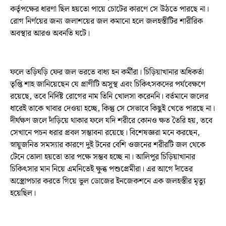
কর্তৃপক্ষের ধারণা ছিল হয়তো পায়ে চোটের কারণে সে উঠতে পারছে না।
রোগ নির্ণয়ের জন্য জলাশয়ের জল কমানো হলে জলহস্তীটির শারীরিক
অবস্থার আরও অবনতি ঘটে।
ফলে তড়িঘড়ি ফের জল ভরতে বাধ্য হন কর্মীরা। চিড়িয়াখানার অধিকর্তা
তৃপ্তি শাহ জানিয়েছেন যে প্রাণীটি অসুস্থ এবং চিকিৎসকদের পর্যবেক্ষণে
রয়েছে, তবে নির্দিষ্ট রোগের নাম তিনি খোলসা করেননি। বর্তমানে জলের
ধারেই তাকে খাবার দেওয়া হচ্ছে, কিন্তু সে সেভাবে কিছুই খেতে পারছে না।
দীর্ঘক্ষণ জলে দাঁড়িয়ে থাকার ফলে যদি শরীরে কোনও ক্ষত তৈরি হয়, তবে
সেখানে পচন ধরার প্রবল সম্ভাবনা রয়েছে। বিশেষজ্ঞরা মনে করছেন,
স্নায়ুজনিত সমস্যার কারণে দুই টনের বেশি ওজনের শরীরটি জল থেকে
টেনে তোলা হয়তো তার পক্ষে সম্ভব হচ্ছে না। আলিপুর চিড়িয়াখানার
চিকিৎসার মান নিয়ে এমনিতেই ক্ষুব্ধ পশুপ্রেমীরা। এর আগে দাঁতের
অস্ত্রোপচার করতে গিয়ে ভুল ডোজের ইনজেকশনে এক জলহস্তীর মৃত্যু
হয়েছিল।