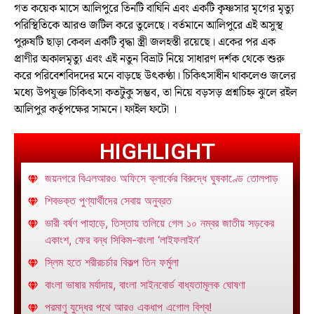
গত কয়েক মাসে আলিপুরে তিনটি বাঘিনি এবং একটি কৃষ্ণসার মৃগের মৃত্যু
পরিস্থিতিকে আরও জটিল করে তুলেছে। বর্তমানে আলিপুরে এই অসুস্থ
পুরুষটি ছাড়া কেবল একটি বৃদ্ধা স্ত্রী জলহস্তী রয়েছে। একের পর এক
প্রাণীর অকালমৃত্যু এবং এই নতুন বিভ্রাট নিয়ে সাধারণ দর্শক থেকে শুরু
করে পরিবেশবিদদের মনে বাড়ছে উৎকণ্ঠা। চিকিৎসাধীন থাকলেও জলের
মধ্যে উপযুক্ত চিকিৎসা কতটুকু সম্ভব, তা নিয়ে বড়সড় প্রশ্নচিহ্ন ঝুলে রইল
আলিপুর কর্তৃপক্ষের সামনে। ফাইল ফটো ।
HIGHLIGHT
জয়নগরে বিএলআরও অফিসে ক্লার্কের বিরুদ্ধে ঘুষকাণ্ডে তোলপাড়
শিবভক্ত পুণ্যার্থীদের সেবায় অনুব্রত
ভারী বর্ষণ পাহাড়ে, তিস্তায় তলিয়ে গেল ১০ নম্বর জাতীয় সড়কের
একাংশ, ফের বন্ধ সিকিম-বাংলা ‘লাইফলাইন’
স্লিম হতে শরীরচর্চার বিকল্প তিন ফর্মুলা
বাংলা ভাষার মর্যাদায়, বাংলা সাইনবোর্ড বাধ্যতামূলক ঘোষণা
পরমাণু যুদ্ধের পথে আরও একধাপ এগোল বিশ্ব!