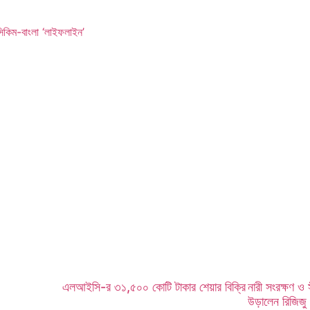
সিকিম-বাংলা ‘লাইফলাইন’
এলআইসি-র ৩১,৫০০ কোটি টাকার শেয়ার বিক্রি
নারী সংরক্ষণ ও স
উড়ালেন রিজিজু