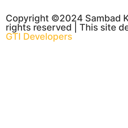
Copyright ©2024 Sambad Ko
মেসির জোড়া গোল
rights reserved | This site 
GTI Developers