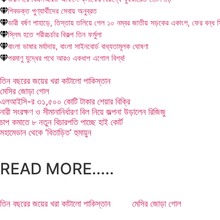
শিবভক্ত পুণ্যার্থীদের সেবায় অনুব্রত
ভারী বর্ষণ পাহাড়ে, তিস্তায় তলিয়ে গেল ১০ নম্বর জাতীয় সড়কের একাংশ, ফের বন্ধ 
স্লিম হতে শরীরচর্চার বিকল্প তিন ফর্মুলা
বাংলা ভাষার মর্যাদায়, বাংলা সাইনবোর্ড বাধ্যতামূলক ঘোষণা
পরমাণু যুদ্ধের পথে আরও একধাপ এগোল বিশ্ব!
তিন বছরের জয়ের খরা কাটালো পাকিস্তান
মেসির জোড়া গোল
এলআইসি-র ৩১,৫০০ কোটি টাকার শেয়ার বিক্রি
নারী সংরক্ষণ ও সীমানানির্ধারণ বিল নিয়ে জল্পনা উড়ালেন রিজিজু
চাপ কমাতে ৮ নতুন বিচারপতি পাচ্ছে হাই কোর্ট
মহামেডান থেকে ‘বিতাড়িত’ হুমায়ুন
READ MORE.....
তিন বছরের জয়ের খরা কাটালো পাকিস্তান
মেসির জোড়া গোল