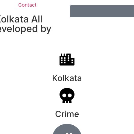
Contact
lkata All
developed by
Kolkata
Crime