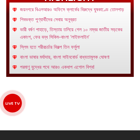
জয়নগরে বিএলআরও অফিসে ক্লার্কের বিরুদ্ধে ঘুষকাণ্ডে তোলপাড়
শিবভক্ত পুণ্যার্থীদের সেবায় অনুব্রত
ভারী বর্ষণ পাহাড়ে, তিস্তায় তলিয়ে গেল ১০ নম্বর জাতীয় সড়কের
একাংশ, ফের বন্ধ সিকিম-বাংলা ‘লাইফলাইন’
স্লিম হতে শরীরচর্চার বিকল্প তিন ফর্মুলা
বাংলা ভাষার মর্যাদায়, বাংলা সাইনবোর্ড বাধ্যতামূলক ঘোষণা
পরমাণু যুদ্ধের পথে আরও একধাপ এগোল বিশ্ব!
LIVE TV