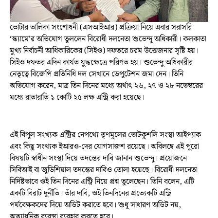
ভোটার তালিকা সংশোধনী (এসআইআর) প্রক্রিয়া নিয়ে এবার সরাসরি
‘স্ক্যামে’র অভিযোগ তুললেন বিরোধী দলনেতা শুভেন্দু অধিকারী। কলকাতা
মুখ্য নির্বাচনী আধিকারিকের (সিইও) দফতরে চরম উত্তেজনার সৃষ্টি হয়।
সিইও দফতর এদিন কার্যত যুদ্ধক্ষেত্রে পরিণত হয়। শুভেন্দু অধিকারীর
নেতৃত্বে বিজেপি প্রতিনিধি দল সেখানে ডেপুটেশন জমা দেন। তিনি
অভিযোগ করেন, মাত্র তিন দিনের মধ্যে অর্থাৎ ২৬, ২৭ ও ২৮ নভেম্বরের
মধ্যে রাতারাতি ১ কোটি ২৫ লক্ষ এন্ট্রি করা হয়েছে।
এই বিপুল সংখ্যক এন্ট্রির নেপথ্যে তৃণমূলের ভোটকুশলি সংস্থা আইপ্যাক
এবং কিছু সংখ্যক ইআরও-দের যোগসাজশ রয়েছে। অবিলম্বে এই পুরো
বিষয়টি স্বাধীন সংস্থা দিয়ে তদন্তের দাবি জানান শুভেন্দু। প্রয়োজনে
সিবিআই বা জুডিশিয়াল তদন্তের দাবিও তোলা হয়েছে। বিরোধী দলনেতা
নির্দিষ্টভাবে ওই তিন দিনের এন্ট্রি নিয়ে প্রশ্ন তুলেছেন। তিনি বলেন, এটি
একটি বিরাট দুর্নীতি। তাঁর দাবি, ওই তিনদিনের প্রত্যেকটি এন্ট্রি
পর্যবেক্ষকদের দিয়ে অডিট করাতে হবে। শুধু সাধারণ অডিট নয়,
অত্যাধুনিক ব্যবস্থা ব্যবহার করতে হবে।