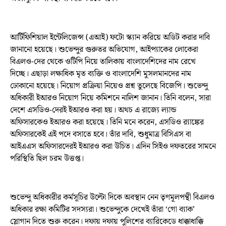
আর্টিফিশিয়াল ইন্টেলিজেন্স (এআই) ফটো স্ক্যান করিয়ে অডিট করার দাবি
জানানো হয়েছে। শুভেন্দুর গুরুতর অভিযোগ, আইপ্যাকের লোকেরা
বিএলও-দের থেকে ওটিপি নিয়ে তালিকায় বাংলাদেশিদের নাম রেখে
দিচ্ছে। এছাড়া লক্ষাধিক মৃত ব্যক্তি ও বাংলাদেশি মুসলমানদের নাম
ঢোকানো হয়েছে। নিয়োগ প্রক্রিয়া নিয়েও প্রশ্ন তুলেছে বিজেপি। শুভেন্দু
অধিকারী ইআরও নিয়োগ নিয়ে কমিশনে নালিশ জানান। তিনি বলেন, সারা
দেশে এসডিও-দেরই ইআরও করা হয়। অথচ এ রাজ্যে ল্যান্ড
অফিসারকেও ইআরও করা হয়েছে। তিনি মনে করেন, এসডিও র‍্যাঙ্কের
অফিসারকেই এই পদে বসাতে হবে। তাঁর দাবি, শুধুমাত্র বিসিএস বা
আইএএস অফিসারদেরই ইআরও করা উচিত। এদিন সিইও দফতরের সামনে
পরিস্থিতি ছিল চরম উত্তপ্ত।
শুভেন্দু অধিকারীর কর্মসূচির উল্টো দিকে অবস্থান নেন তৃণমূলপন্থী বিএলও
অধিকার রক্ষা কমিটির সদস্যরা। শুভেন্দুকে দেখেই তাঁরা ‘গো ব্যাক’
স্লোগান দিতে শুরু করেন। দফায় দফায় পুলিশের ব্যারিকেডে ধাক্কাধাক্কি