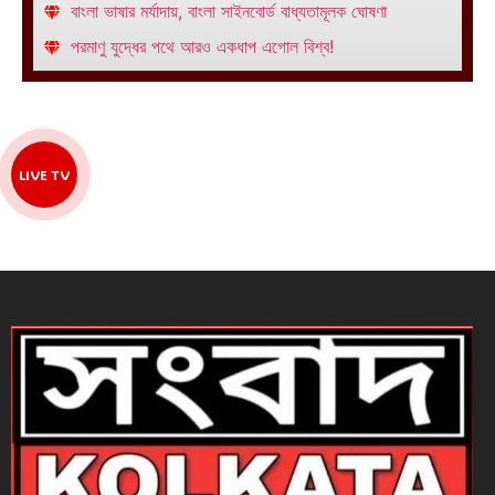
বাংলা ভাষার মর্যাদায়, বাংলা সাইনবোর্ড বাধ্যতামূলক ঘোষণা
পরমাণু যুদ্ধের পথে আরও একধাপ এগোল বিশ্ব!
LIVE TV