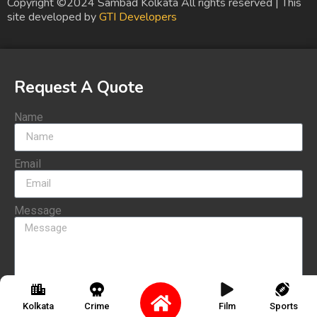
Copyright ©2024 Sambad Kolkata All rights reserved | This
site developed by
GTI Developers
Request A Quote
Name
Email
Message
Send
Kolkata
Crime
Film
Sports