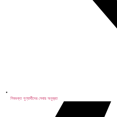
এলআইসি-র ৩১,৫০০ কোটি টাকার শেয়ার বিক্রি
শিবভক্ত পুণ্যার্থীদের সেবায় অনুব্রত