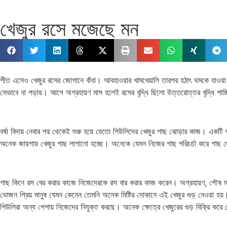
খেজুর রসে মজেছে মন
শীত এসেও খেজুর রসের জোগানে বাঁধা। আবহাওয়ার খামখেয়ালি তারপর হঠাৎ থমকে যাওয়া 
সেভাবে না পড়ায়। আগে অগ্রহায়ণ মাস হলেই রসের বৃদ্ধি ছিলো উত্তরোত্তর বৃদ্ধি পা
বর্ষা বিদায় নেবার পর থেকেই শুরু হয়ে যেতো শিউলিদের খেজুর গাছ ঝোড়ার কাজ। একটি
অনেক জায়গায় খেজুর গাছ লাগানো হচ্ছে। অনেকে যেমন নিজের গাছ পরিচর্চা করে গাছ 
গাছ কিনে রস বের করার কাজে নিজেদেরকে রস বার করার কাজ করেন। অগ্রহায়ণ, পৌষ মাঘ ও
ভোজন প্রিয় মানুষ যেমন কেনেন তেমনি অনেক মিষ্টির দোকানে এই খেজুর গুড় নেওয়া হ
শিউলিরা অন্য পেশায় নিজেদের নিযুক্ত করছে। অনেক ক্ষেত্রে খেজুরের গুড় বিক্রি করে