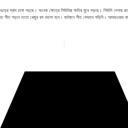
়ের স্বাদ চাপা পড়ছে। অনেক ক্ষেত্রে শিউলিরা ক্ষতির মুখে পড়ছে। শিউলি পেশায় রয়
তবে যত শীত পড়বে ততো খেজুর রস ভালো হবে। বর্তমানে শীত সেভাবে পড়িনি। আবহাওয়