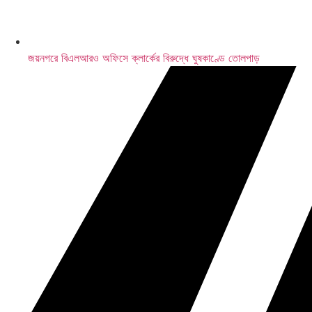
জয়নগরে বিএলআরও অফিসে ক্লার্কের বিরুদ্ধে ঘুষকাণ্ডে তোলপাড়