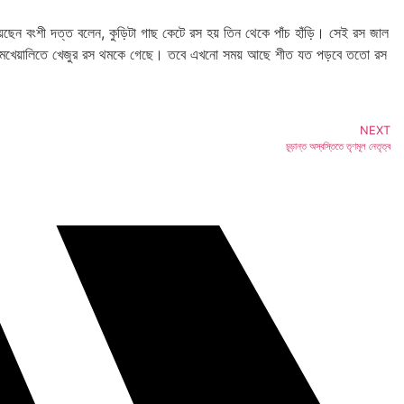
েছেন বংশী দত্ত বলেন, কুড়িটা গাছ কেটে রস হয় তিন থেকে পাঁচ হাঁড়ি। সেই রস জাল
ার খামখেয়ালিতে খেজুর রস থমকে গেছে। তবে এখনো সময় আছে শীত যত পড়বে ততো রস
NEXT
চূড়ান্ত অস্বস্তিতে তৃণমূল নেতৃত্ব