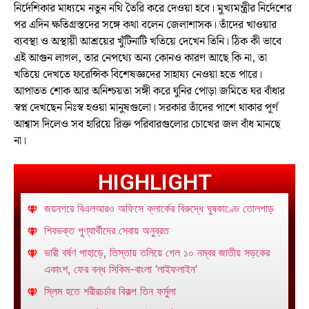
নির্দেশিকার মাধ্যমে নতুন নথি তৈরি করে দেওয়া হবে। মুখ্যমন্ত্রীর নির্দেশের
পর এদিন ক্ষতিগ্রস্তদের সঙ্গে কথা বলেন জেলাশাসক। তাঁদের খাওয়ার
ব্যবস্থা ও অস্থায়ী আশ্রয়ের খুঁটিনাটি খতিয়ে দেখেন তিনি। ঠিক কী ভাবে
এই আগুন লাগল, তার নেপথ্যে অন্য কোনও কারণ আছে কি না, তা
খতিয়ে দেখতে ফরেন্সিক বিশেষজ্ঞদের সাহায্য নেওয়া হতে পারে।
আপাতত শোক আর অনিশ্চয়তা সঙ্গী করে ঘুনির পোড়া জমিতে ঘর বাঁধার
স্বপ্ন দেখছেন নিঃস্ব হওয়া মানুষগুলো। সরকার তাঁদের পাশে থাকার পূর্ণ
আশ্বাস দিলেও সব হারিয়ে রিক্ত পরিবারগুলোর চোখের জল বাঁধ মানছে
না।
HIGHLIGHT
জয়নগরে বিএলআরও অফিসে ক্লার্কের বিরুদ্ধে ঘুষকাণ্ডে তোলপাড়
শিবভক্ত পুণ্যার্থীদের সেবায় অনুব্রত
ভারী বর্ষণ পাহাড়ে, তিস্তায় তলিয়ে গেল ১০ নম্বর জাতীয় সড়কের
একাংশ, ফের বন্ধ সিকিম-বাংলা ‘লাইফলাইন’
স্লিম হতে শরীরচর্চার বিকল্প তিন ফর্মুলা