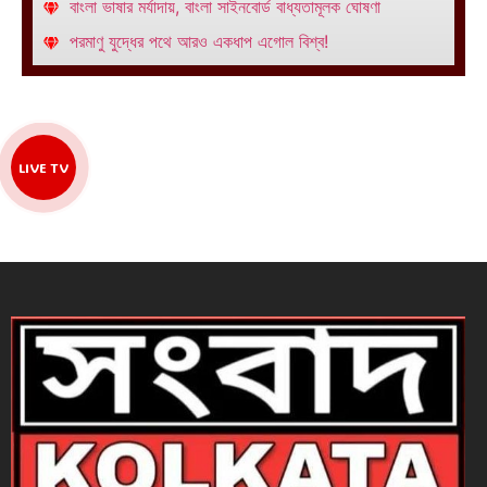
বাংলা ভাষার মর্যাদায়, বাংলা সাইনবোর্ড বাধ্যতামূলক ঘোষণা
পরমাণু যুদ্ধের পথে আরও একধাপ এগোল বিশ্ব!
LIVE TV