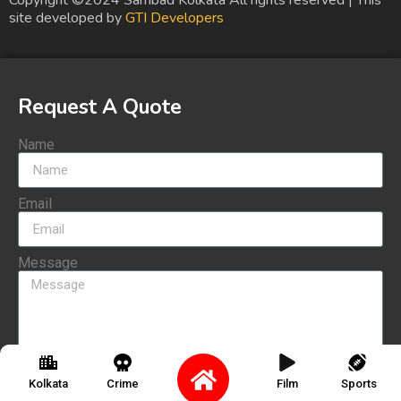
Copyright ©2024 Sambad Kolkata All rights reserved | This
site developed by
GTI Developers
Request A Quote
Name
Email
Message
Send
Kolkata
Crime
Film
Sports