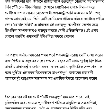
উষ্ণ অভ্যর্থনার ছবি। জর্ডানে রাজার সঙ্গে গুরুত্বপূর্ণ বৈঠকের পর মঙ্গলবার
তিনি পৌঁছলেন ইথিওপিয়ায়। সেখানে প্রোটোকল ভেঙে বিমানবন্দরে
মোদীকে স্বাগত জানান নোবেলজয়ী প্রধানমন্ত্রী আবি আহমেদ আলি। শুধু
স্বাগত জানানোই নয়, তিনি মোদীকে নিজের গাড়িতে বসিয়ে হোটেলে পৌঁছে
দেন। ‘গ্লোবাল সাউথ’-এ ভারতের এই গুরুত্বপূর্ণ অংশীদার দেশের সঙ্গে
দ্বিপাক্ষিক সম্পর্ক আরও মজবুত করতে মোদী প্রতিশ্রুতিবদ্ধ। এই প্রথম
কোনো ভারতীয় প্রধানমন্ত্রী ইথিওপিয়া সফরে গেলেন।
এর আগে জর্ডানে সফরের প্রথম পর্বে প্রধানমন্ত্রী নরেন্দ্র মোদী দেখা করেন
রাজা দ্বিতীয় আবদুল্লাহর সঙ্গে। গত ৩৭ বছরে এটি প্রথম পূর্ণাঙ্গ দ্বিপাক্ষিক
ভারতীয় প্রধানমন্ত্রীর জর্ডান সফর। ভারত-জর্ডান কূটনৈতিক সম্পর্কের ৭৫
বছর পূর্তিতে এই সফর বিশেষভাবে তাৎপর্যপূর্ণ। জর্ডানের রাজধানী
আম্মানে দুই রাষ্ট্রপ্রধান সন্ত্রাসবাদ সহ একাধিক বিষয়ে আলোচনা করেন।
বৈঠকের পর সই হয় মোট পাঁচটি গুরুত্বপূর্ণ সমঝোতা পত্রে। এই
চুক্তিগুলির মধ্যে রয়েছে পুনর্নবীকরণ শক্তিতে প্রযুক্তিগত সহযোগিতা,
জলসম্পদনা ব্যবস্থাপনা, পেট্রা ও এল্লোরার মধ্যে টুইনিং চুক্তি এবং