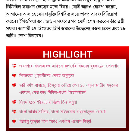
ডিজিটাল সমাধান ক্ষেত্রের মতো বিষয়। মোদী আরও ঘোষণা করেন,
আম্মানের আল হোসেন প্রযুক্তি বিশ্ববিদ্যালয়ে ভারত আরও বিনিয়োগ
করবে। ইথিওপিয়া এবং জর্ডান সফরের পর মোদী শেষ করবেন তাঁর ত্রয়ী
সফর। আগামী ১৭ ডিসেম্বর তিনি ওমানের উদ্দেশ্যে রওনা হবেন এবং ১৮
তারিখ দেশে ফিরবেন।
HIGHLIGHT
জয়নগরে বিএলআরও অফিসে ক্লার্কের বিরুদ্ধে ঘুষকাণ্ডে তোলপাড়
শিবভক্ত পুণ্যার্থীদের সেবায় অনুব্রত
ভারী বর্ষণ পাহাড়ে, তিস্তায় তলিয়ে গেল ১০ নম্বর জাতীয় সড়কের
একাংশ, ফের বন্ধ সিকিম-বাংলা ‘লাইফলাইন’
স্লিম হতে শরীরচর্চার বিকল্প তিন ফর্মুলা
বাংলা ভাষার মর্যাদায়, বাংলা সাইনবোর্ড বাধ্যতামূলক ঘোষণা
পরমাণু যুদ্ধের পথে আরও একধাপ এগোল বিশ্ব!