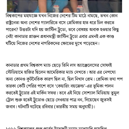
বিশ্বকাপের মহাযজ্ঞে যখন নিজের দেশের টিম মাঠে নামছে, তখন কোন
রাষ্ট্রনেতা অন্য দেশের গ্যালারিতে বসে প্রেমিকার হাত ধরে চিল করতে
পারেন? উত্তরটা যদি হয় জাস্টিন ট্রুডো, তবে বোধহয় অবাক হওয়ার কিছু
নেই! কানাডার প্রাক্তন প্রধানমন্ত্রী জাস্টিন ট্রুডো এবার এমনই এক কাণ্ড
ঘটিয়ে নিজের দেশের নাগরিকদের ক্ষোভের মুখে পড়েছেন।
কানাডার প্রথম বিশ্বকাপ ম্যাচ ছেড়ে তিনি লস অ্যাঞ্জেলেসের সোফাই
স্টেডিয়ামে হাজির ছিলেন আমেরিকার ম্যাচ দেখতে। আর এর নেপথ্যে
অন্য কোনও কূটনৈতিক কারণ ছিল না, ছিল নিখাদ প্রেম। প্রেমিকা তথা পপ
তারকা কেটি পেরির পাশে বসে ‘কেয়ারিং বয়ফ্রেন্ড’-এর ভূমিকা পালন
করতেই ট্রুডোর এই মার্কিন সফর। তবে এই নিয়ে সোশ্যাল মিডিয়ায় তুমুল
ট্রোল শুরু হতেই ট্রুডোও ছেড়ে দেওয়ার পাত্র নন, দিয়েছেন জুতসই
জবাব। ঘটনাটি ঘটেছে রবিবার (ভারতীয় সময় অনুযায়ী)।