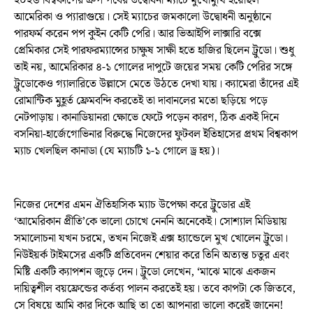
২০২৬ বিশ্বকাপের গ্রুপ পর্বের উদ্বোধনী ম্যাচে মুখোমুখি হয়েছিল
আমেরিকা ও প্যারাগুয়ে। সেই ম্যাচের জমকালো উদ্বোধনী অনুষ্ঠানে
পারফর্ম করেন পপ কুইন কেটি পেরি। আর ভিআইপি লাক্সারি বক্সে
প্রেমিকার সেই পারফরম্যান্সের চাক্ষুষ সাক্ষী হতে হাজির ছিলেন ট্রুডো। শুধু
তাই নয়, আমেরিকার ৪-১ গোলের দাপুটে জয়ের সময় কেটি পেরির সঙ্গে
ট্রুডোকেও গ্যালারিতে উল্লাসে মেতে উঠতে দেখা যায়। ক্যামেরা তাঁদের এই
রোমান্টিক মুহূর্ত ফ্রেমবন্দি করতেই তা দাবানলের মতো ছড়িয়ে পড়ে
নেটপাড়ায়। কানাডিয়ানরা ক্ষোভে ফেটে পড়েন কারণ, ঠিক একই দিনে
বসনিয়া-হার্জেগোভিনার বিরুদ্ধে নিজেদের ফুটবল ইতিহাসের প্রথম বিশ্বকাপ
ম্যাচ খেলছিল কানাডা (যে ম্যাচটি ১-১ গোলে ড্র হয়)।
নিজের দেশের এমন ঐতিহাসিক ম্যাচ উপেক্ষা করে ট্রুডোর এই
‘আমেরিকান প্রীতি’কে ভালো চোখে নেননি অনেকেই। সোশ্যাল মিডিয়ায়
সমালোচনা যখন চরমে, তখন নিজেই এক্স হ্যান্ডেলে মুখ খোলেন ট্রুডো।
নিউইয়র্ক টাইমসের একটি প্রতিবেদন শেয়ার করে তিনি অত্যন্ত চতুর এবং
মিষ্টি একটি ক্যাপশন জুড়ে দেন। ট্রুডো লেখেন, ‘মাঝে মাঝে একজন
দায়িত্বশীল বয়ফ্রেন্ডের কর্তব্য পালন করতেই হয়। তবে কাপটা কে জিতবে,
সে বিষয়ে আমি কার দিকে আছি তা তো আপনারা ভালো করেই জানেন!