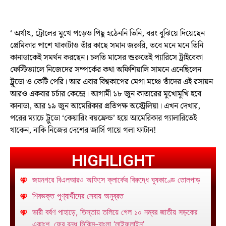
‘ অর্থাৎ, ট্রোলের মুখে পড়েও পিছু হঠেননি তিনি, বরং বুঝিয়ে দিয়েছেন
প্রেমিকার পাশে থাকাটাও তাঁর কাছে সমান জরুরি, তবে মনে মনে তিনি
কানাডাকেই সমর্থন করছেন। চলতি মাসের শুরুতেই প্যারিসে ট্রাইবেকা
ফেস্টিভ্যালে নিজেদের সম্পর্কের কথা অফিশিয়ালি সামনে এনেছিলেন
ট্রুডো ও কেটি পেরি। আর এবার বিশ্বকাপের মেগা মঞ্চে তাঁদের এই রসায়ন
আরও একবার চর্চার কেন্দ্রে। আগামী ১৮ জুন কাতারের মুখোমুখি হবে
কানাডা, আর ১৯ জুন আমেরিকার প্রতিপক্ষ অস্ট্রেলিয়া। এখন দেখার,
পরের ম্যাচে ট্রুডো ‘কেয়ারিং বয়ফ্রেন্ড’ হয়ে আমেরিকার গ্যালারিতেই
থাকেন, নাকি নিজের দেশের জার্সি গায়ে গলা ফাটান!
HIGHLIGHT
জয়নগরে বিএলআরও অফিসে ক্লার্কের বিরুদ্ধে ঘুষকাণ্ডে তোলপাড়
শিবভক্ত পুণ্যার্থীদের সেবায় অনুব্রত
ভারী বর্ষণ পাহাড়ে, তিস্তায় তলিয়ে গেল ১০ নম্বর জাতীয় সড়কের
একাংশ, ফের বন্ধ সিকিম-বাংলা ‘লাইফলাইন’