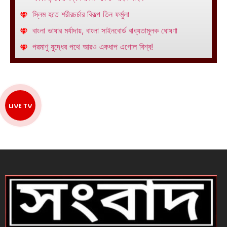
স্লিম হতে শরীরচর্চার বিকল্প তিন ফর্মুলা
বাংলা ভাষার মর্যাদায়, বাংলা সাইনবোর্ড বাধ্যতামূলক ঘোষণা
পরমাণু যুদ্ধের পথে আরও একধাপ এগোল বিশ্ব!
LIVE TV