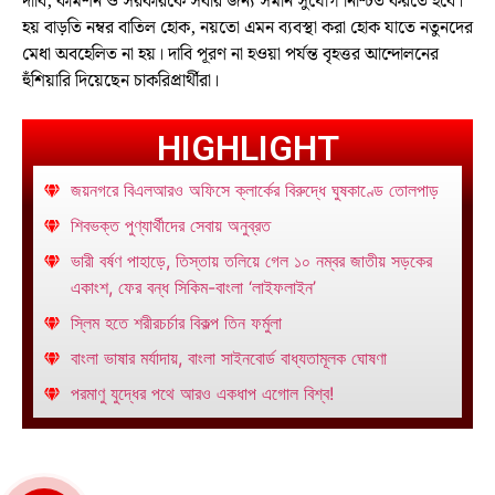
দাবি, কমিশন ও সরকারকে সবার জন্য সমান সুযোগ নিশ্চিত করতে হবে।
হয় বাড়তি নম্বর বাতিল হোক, নয়তো এমন ব্যবস্থা করা হোক যাতে নতুনদের
মেধা অবহেলিত না হয়। দাবি পূরণ না হওয়া পর্যন্ত বৃহত্তর আন্দোলনের
হুঁশিয়ারি দিয়েছেন চাকরিপ্রার্থীরা।
HIGHLIGHT
জয়নগরে বিএলআরও অফিসে ক্লার্কের বিরুদ্ধে ঘুষকাণ্ডে তোলপাড়
শিবভক্ত পুণ্যার্থীদের সেবায় অনুব্রত
ভারী বর্ষণ পাহাড়ে, তিস্তায় তলিয়ে গেল ১০ নম্বর জাতীয় সড়কের
একাংশ, ফের বন্ধ সিকিম-বাংলা ‘লাইফলাইন’
স্লিম হতে শরীরচর্চার বিকল্প তিন ফর্মুলা
বাংলা ভাষার মর্যাদায়, বাংলা সাইনবোর্ড বাধ্যতামূলক ঘোষণা
পরমাণু যুদ্ধের পথে আরও একধাপ এগোল বিশ্ব!