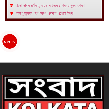
বাংলা ভাষার মর্যাদায়, বাংলা সাইনবোর্ড বাধ্যতামূলক ঘোষণা
পরমাণু যুদ্ধের পথে আরও একধাপ এগোল বিশ্ব!
LIVE TV