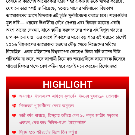
বৈষম্যের কারণেই আমেরিকার ২১টি শহর একটি চিঠিতে স্বাক্ষর করেছে,
যেখানে তারা স্পষ্ট জানিয়েছে, ২০৩১ সালের মহিলাদের বিশ্বকাপ
আয়োজনের আগে ফিফাকে এই চুক্তি পুনর্বিবেচনা করতে হবে। শহরগুলির
মূল দাবি— খরচের ঊর্ধ্বসীমা বেঁধে দেওয়া এবং ফিফার আয়ের একটা
অংশ তাদের দেওয়া, যাতে স্থানীয় করদাতাদের ওপর এই বিপুল খরচের
চাপ কমানো যায়। এর আগে শিকাগোর মতো বড় শহর এই খরচের চাপেই
২০২৬ বিশ্বকাপের আয়োজক হওয়ার দৌড় থেকে নিজেদের সরিয়ে
নিয়েছিল। এবার মহিলাদের বিশ্বকাপের ক্ষেত্রেও ফিফা যদি তাদের নীতি
পরিবর্তন না করে, তবে আগামী দিনে বড় শহরগুলিকে আয়োজক হিসেবে
পাওয়া ফিফার পক্ষে বেশ কঠিন হবে বলেই মনে করছেন বিশেষজ্ঞরা।
HIGHLIGHT
জয়নগরে বিএলআরও অফিসে ক্লার্কের বিরুদ্ধে ঘুষকাণ্ডে তোলপাড়
শিবভক্ত পুণ্যার্থীদের সেবায় অনুব্রত
ভারী বর্ষণ পাহাড়ে, তিস্তায় তলিয়ে গেল ১০ নম্বর জাতীয় সড়কের
একাংশ, ফের বন্ধ সিকিম-বাংলা ‘লাইফলাইন’
স্লিম হতে শরীরচর্চার বিকল্প তিন ফর্মুলা