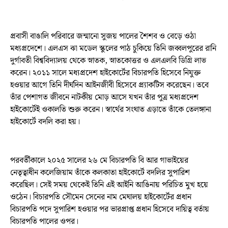
প্রবাসী বাঙালি পরিবারে জন্মানো সুজয় পালের শৈশব ও বেড়ে ওঠা
মধ্যপ্রদেশে। এলএস ঝা মডেল স্কুলের পাঠ চুকিয়ে তিনি জব্বলপুরের রানি
দুর্গাবতী বিশ্ববিদ্যালয় থেকে স্নাতক, স্নাতকোত্তর ও এলএলবি ডিগ্রি লাভ
করেন। ২০১১ সালে মধ্যপ্রদেশ হাইকোর্টের বিচারপতি হিসেবে নিযুক্ত
হওয়ার আগে তিনি দীর্ঘদিন আইনজীবী হিসেবে প্র্যাকটিস করেছেন। তবে
তাঁর পেশাগত জীবনে নাটকীয় মোড় আসে যখন তাঁর পুত্র মধ্যপ্রদেশ
হাইকোর্টেই ওকালতি শুরু করেন। স্বার্থের সংঘাত এড়াতে তাঁকে তেলঙ্গানা
হাইকোর্টে বদলি করা হয়।
পরবর্তীকালে ২০২৫ সালের ২৬ মে বিচারপতি বি আর গাভাইয়ের
নেতৃত্বাধীন কলেজিয়াম তাঁকে কলকাতা হাইকোর্টে বদলির সুপারিশ
করেছিল। সেই সময় থেকেই তিনি এই আইনি আঙিনায় পরিচিত মুখ হয়ে
ওঠেন। বিচারপতি সৌমেন সেনের নাম মেঘালয় হাইকোর্টের প্রধান
বিচারপতি পদে সুপারিশ হওয়ার পর ভারপ্রাপ্ত প্রধান হিসেবে দায়িত্ব বর্তায়
বিচারপতি পালের ওপর।