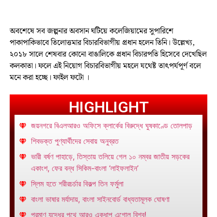
অবশেষে সব জল্পনার অবসান ঘটিয়ে কলেজিয়ামের সুপারিশে
পাকাপাকিভাবে তিলোত্তমার বিচারবিভাগীয় প্রধান হলেন তিনি। উল্লেখ্য,
২০১৮ সালে শেষবার কোনো বাঙালিকে প্রধান বিচারপতি হিসেবে দেখেছিল
কলকাতা। ফলে এই নিয়োগ বিচারবিভাগীয় মহলে যথেষ্ট তাৎপর্যপূর্ণ বলে
মনে করা হচ্ছে। ফাইল ফটো ।
HIGHLIGHT
জয়নগরে বিএলআরও অফিসে ক্লার্কের বিরুদ্ধে ঘুষকাণ্ডে তোলপাড়
শিবভক্ত পুণ্যার্থীদের সেবায় অনুব্রত
ভারী বর্ষণ পাহাড়ে, তিস্তায় তলিয়ে গেল ১০ নম্বর জাতীয় সড়কের
একাংশ, ফের বন্ধ সিকিম-বাংলা ‘লাইফলাইন’
স্লিম হতে শরীরচর্চার বিকল্প তিন ফর্মুলা
বাংলা ভাষার মর্যাদায়, বাংলা সাইনবোর্ড বাধ্যতামূলক ঘোষণা
পরমাণু যুদ্ধের পথে আরও একধাপ এগোল বিশ্ব!