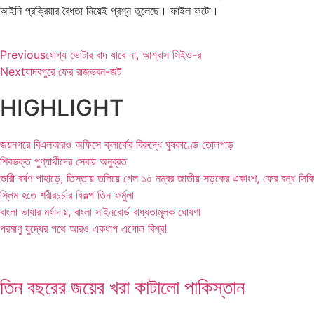
আইনি প্রক্রিয়ার বৈধতা নিয়েই প্রশ্ন তুলেছে। ফাইল ফটো।
Previous
যোগ্য ভোটার বাদ যাবে না, আশ্বাস সিইও-র
Next
যাদবপুরে ফের রাজভবন-জট
HIGHLIGHT
জয়নগরে বিএলআরও অফিসে ক্লার্কের বিরুদ্ধে ঘুষকাণ্ডে তোলপাড়
শিবভক্ত পুণ্যার্থীদের সেবায় অনুব্রত
ভারী বর্ষণ পাহাড়ে, তিস্তায় তলিয়ে গেল ১০ নম্বর জাতীয় সড়কের একাংশ, ফের বন্ধ সিক
স্লিম হতে শরীরচর্চার বিকল্প তিন ফর্মুলা
বাংলা ভাষার মর্যাদায়, বাংলা সাইনবোর্ড বাধ্যতামূলক ঘোষণা
পরমাণু যুদ্ধের পথে আরও একধাপ এগোল বিশ্ব!
তিন বছরের জয়ের খরা কাটালো পাকিস্তান