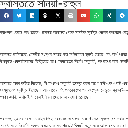
স্বস্তিতে সনিয়া-রাহুল
ন্যাশনাল হেরাল্ড অর্থ তছরুপ মামলায় আদালত থেকে সাময়িক স্বস্তি পেলেন কংগ্রেস নেত্রী 
আদালত জানিয়েছে, কেন্দ্রীয় সংস্থার দায়ের করা অভিযোগে ত্রুটি রয়েছে এবং অর্থ 
উপযুক্ত এফআইআরের ভিত্তিতে নয়। আদালতের নির্দেশ অনুযায়ী, অপরাধের সঙ্গে সম্পর্
আদালত স্মরণ করিয়ে দিয়েছে, পিএমএলএ অনুযায়ী তদন্ত শুরুর আগে ইডি-কে একটি এফআ
সংস্থাকেও স্বস্তি দিয়েছে। আদালতের এই পর্যবেক্ষণের পর কংগ্রেস নেতৃত্ব স্বাভাবি
পাচার হয়নি, অথচ ইডি বেআইনি লেনদেনের অভিযোগ তুলেছে।
প্রসঙ্গত, ২০১৩ সালে মনমোহন সিংহ সরকারের আমলেই বিজেপি নেতা সুব্রহ্মণ্যম স্বা
২০১৪ সালে বিজেপি সরকার ক্ষমতায় আসার পর এই বিষয়টি নতুন করে আলোচনায় আসে। কং