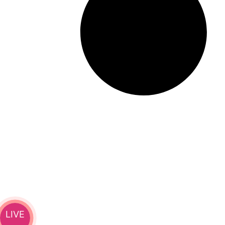
এলআইসি-র ৩১,৫০০ কোটি টাকার শেয়ার বিক্রি
LIVE