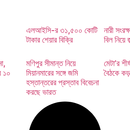
এলআইসি-র ৩১,৫০০ কোটি
নারী সংরক্
টাকার শেয়ার বিক্রি
বিল নিয়ে 
া,
মণিপুর সীমান্ত নিয়ে
মেটা’র শীর্
র ১০
মিয়ানমারের সঙ্গে জমি
বৈঠকে কড়া 
হস্তান্তরের প্রস্তাব বিবেচনা
করছে ভারত