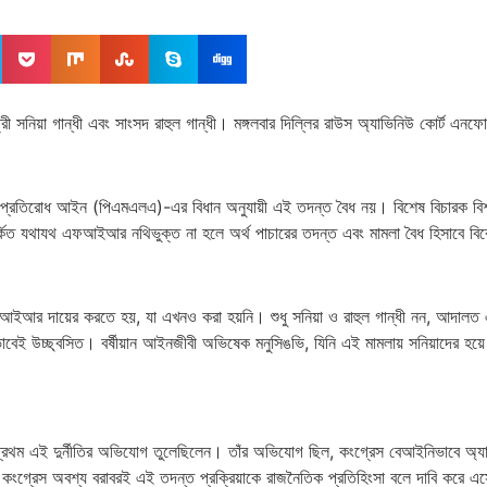
সনিয়া গান্ধী এবং সাংসদ রাহুল গান্ধী। মঙ্গলবার দিল্লির রাউস অ্যাভিনিউ কোর্ট এনফোর্স
পাচার প্রতিরোধ আইন (পিএমএলএ)-এর বিধান অনুযায়ী এই তদন্ত বৈধ নয়। বিশেষ বিচারক
কিত যথাযথ এফআইআর নথিভুক্ত না হলে অর্থ পাচারের তদন্ত এবং মামলা বৈধ হিসাবে বি
ইআর দায়ের করতে হয়, যা এখনও করা হয়নি। শুধু সনিয়া ও রাহুল গান্ধী নন, আদালত এই 
কভাবেই উচ্ছ্বসিত। বর্ষীয়ান আইনজীবী অভিষেক মনুসিঙভি, যিনি এই মামলায় সনিয়াদের 
মী প্রথম এই দুর্নীতির অভিযোগ তুলেছিলেন। তাঁর অভিযোগ ছিল, কংগ্রেস বেআইনিভাবে
গ্রেস অবশ্য বরাবরই এই তদন্ত প্রক্রিয়াকে রাজনৈতিক প্রতিহিংসা বলে দাবি করে এস