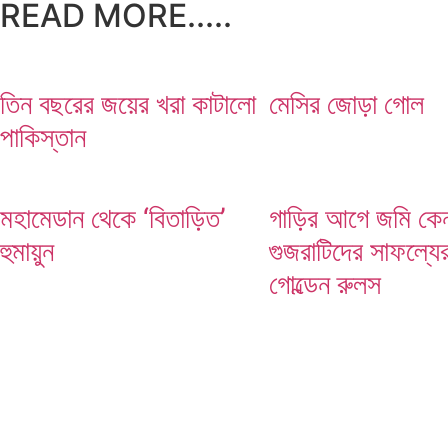
READ MORE.....
মেসির জোড়া গোল
তিন বছরের জয়ের খরা কাটালো
মেসির জোড়া গোল
পাকিস্তান
মহামেডান থেকে ‘বিতাড়িত’
গাড়ির আগে জমি কেন
হুমায়ুন
গুজরাটিদের সাফল্যে
গোল্ডেন রুলস