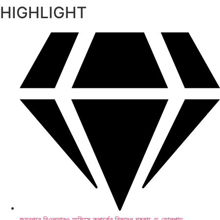
HIGHLIGHT
এলআইসি-র ৩১,৫০০ কোটি টাকার শেয়ার বিক্রি
জয়নগরে বিএলআরও অফিসে ক্লার্কের বিরুদ্ধে ঘুষকাণ্ডে তোলপাড়