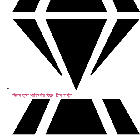
মহামেডান থেকে ‘বিতাড়িত’ হুমায়ুন
স্লিম হতে শরীরচর্চার বিকল্প তিন ফর্মুলা