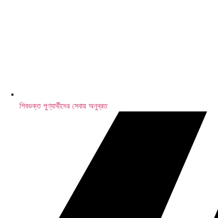
এলআইসি-র ৩১,৫০০ কোটি টাকার শেয়ার বিক্রি
শিবভক্ত পুণ্যার্থীদের সেবায় অনুব্রত