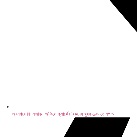
মেসির জোড়া গোল
জয়নগরে বিএলআরও অফিসে ক্লার্কের বিরুদ্ধে ঘুষকাণ্ডে তোলপাড়