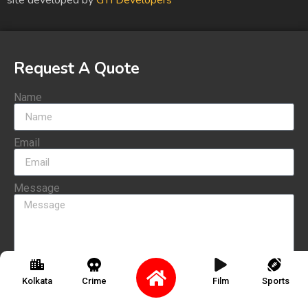
site developed by
GTI Developers
Request A Quote
Name
Email
Message
Send
Kolkata
Crime
Film
Sports