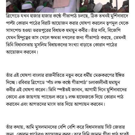
ব্রিগেডে যখন হাজার হাজার কণ্ঠে গীতাপাঠ চলছে, ঠিক তখনই মুর্শিদাবাদে
পাল্টা কোরান পাঠের বিরাট আয়োজন করার ঘোষণা করলেন তৃণমূল থেকে
সাসপেন্ড হওয়া ভরতপুরের বিধায়ক হুমায়ুন কবীর। তাঁর দাবি, বিজেপি
যেমন হিন্দুত্বের তাস খেলে ক্ষমতা দখলের জন্য গীতাপাঠ করছে, তেমনই
তিনি বিধানসভায় মুসলিম বিধায়কদের সংখ্যা বাড়াতে কোরান পাঠের
আয়োজন করবেন।
তাঁর এই ঘোষণা বাংলার রাজনীতিতে নতুন করে ধর্মীয় মেরুকরণের ইঙ্গিত
দিচ্ছে। রবিবার ব্রিগেডে ‘পাঁচ লক্ষ কণ্ঠে গীতাপাঠ’ চলাকালীনই হুমায়ুন
কবীর এই ঘোষণা করেন। তিনি স্পষ্টতই জানান, আগামী দিনে মুর্শিদাবাদের
কোনো এক জায়গায় প্যান্ডেল করে ১ লক্ষ হাফেজকে দিয়ে কোরান পাঠ
করাবেন এবং আগতদের মাংস ভাত দিয়ে আপ্যায়ন করবেন।
তাঁর কথায়, আমি মুসলমানদের বেশি বেশি করে বিধানসভায় সিট জেতার
জন্য, কোরান পাঠেরও আয়োজন করব। তবে তিনি জানান,গীতা পাঠ হতেই