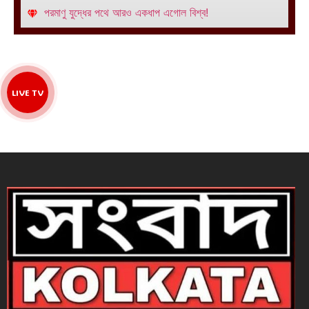
পরমাণু যুদ্ধের পথে আরও একধাপ এগোল বিশ্ব!
LIVE TV