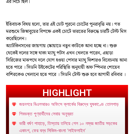
এর নিচে ছিল।
ইতিবাচক বিষয় হলো, তার এই চোট পুরনো চোটের পুনরাবৃত্তি নয়। গত
মরশুমে জিম্বাবুয়ের বিপক্ষে একই চোটে ভারতের বিরুদ্ধে চারটি টেস্ট মিস
করেছিলেন।
অ্যাটকিনসনের জায়গায় স্কোয়াডে নতুন কাউকে আনা হচ্ছে না। শুরু
থেকেই দলের সঙ্গে থাকা ম্যাথু পটস এখন খেলতে পারেন, এছাড়া
সিরিজের মাঝপথে দলে যোগ হওয়া পেসার ম্যাথু ফিশারও বিবেচনায় আনা
হতে পারে । সিডনি উইকেটের পরিস্থিতি অনুযায়ী অফ স্পিনার শোয়েব
বাশিরকেও খেলানো হতে পারে । সিডনি টেস্ট শুরু হবে আগামী রবিবার ।
HIGHLIGHT
জয়নগরে বিএলআরও অফিসে ক্লার্কের বিরুদ্ধে ঘুষকাণ্ডে তোলপাড়
শিবভক্ত পুণ্যার্থীদের সেবায় অনুব্রত
ভারী বর্ষণ পাহাড়ে, তিস্তায় তলিয়ে গেল ১০ নম্বর জাতীয় সড়কের
একাংশ, ফের বন্ধ সিকিম-বাংলা ‘লাইফলাইন’