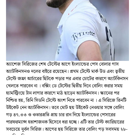
অ্যাশেজ সিরিজের শেষ টেস্টের আগে ইংল্যান্ডের পেস বোলার গাস
অ্যাটকিনসনও দলের বাইরে রয়েছেন। প্রথম টেস্টে মার্ক উড এবং তৃতীয়
টেস্টে জফ্রা আর্চারের ছিটকে পড়ার পর এবার চোটের কারণে অ্যাটকিনসন
খেলতে পারবেন না । বক্সিং ডে টেস্টের দ্বিতীয় দিনে বোলিং করার সময়
হ্যামস্ট্রিংয়ে টান লাগার কারণে মাঠ ছাড়েন অ্যাটকিনসন। স্ক্যানের পর
নিশ্চিত হয়, তিনি সিডনি টেস্টে অংশ নিতে পারবেন না । এ সিরিজে তিনটি
উইকেট নেন অ্যাটকিনসন। তবে মোট ছয় উইকেট নেওয়ার সঙ্গে বোলিং
গড় ৪৭.৩৩ ও ওভারপ্রতি প্রায় চার রান দিয়ে ইংল্যান্ডের পেসারের
পারফরম্যান্স হতাশাজনক হিসেবে ধরা হচ্ছে। এটি তার টেস্ট ক্যারিয়ারের
সবচেয়ে দুর্বল সিরিজ। আগের ছয় সিরিজে তার বোলিং গড় সবসময় ২৮-