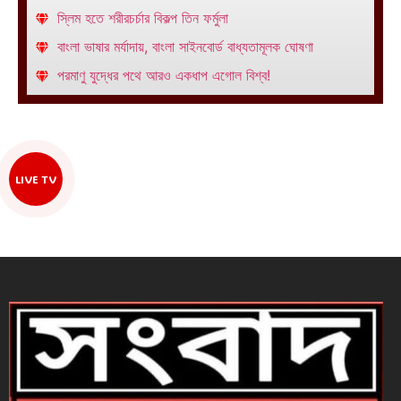
স্লিম হতে শরীরচর্চার বিকল্প তিন ফর্মুলা
বাংলা ভাষার মর্যাদায়, বাংলা সাইনবোর্ড বাধ্যতামূলক ঘোষণা
পরমাণু যুদ্ধের পথে আরও একধাপ এগোল বিশ্ব!
LIVE TV