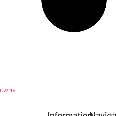
এলআইসি-র ৩১,৫০০ কোটি টাকার শেয়ার বিক্রি
LIVE TV
Information
Naviga