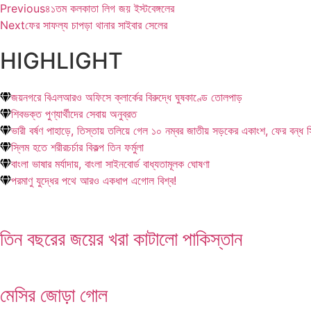
Previous
৪১তম কলকাতা লিগ জয় ইস্টবেঙ্গলের
Next
ফের সাফল্য চাপড়া থানার সাইবার সেলের
HIGHLIGHT
জয়নগরে বিএলআরও অফিসে ক্লার্কের বিরুদ্ধে ঘুষকাণ্ডে তোলপাড়
শিবভক্ত পুণ্যার্থীদের সেবায় অনুব্রত
ভারী বর্ষণ পাহাড়ে, তিস্তায় তলিয়ে গেল ১০ নম্বর জাতীয় সড়কের একাংশ, ফের বন্ধ 
স্লিম হতে শরীরচর্চার বিকল্প তিন ফর্মুলা
বাংলা ভাষার মর্যাদায়, বাংলা সাইনবোর্ড বাধ্যতামূলক ঘোষণা
পরমাণু যুদ্ধের পথে আরও একধাপ এগোল বিশ্ব!
তিন বছরের জয়ের খরা কাটালো পাকিস্তান
মেসির জোড়া গোল