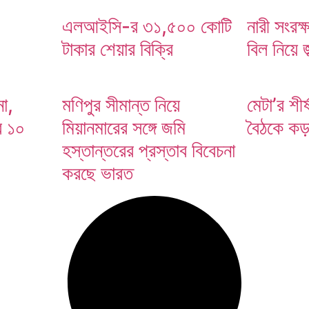
এলআইসি-র ৩১,৫০০ কোটি
নারী সংরক্
টাকার শেয়ার বিক্রি
বিল নিয়ে 
া,
মণিপুর সীমান্ত নিয়ে
মেটা’র শীর্
র ১০
মিয়ানমারের সঙ্গে জমি
বৈঠকে কড়া 
হস্তান্তরের প্রস্তাব বিবেচনা
করছে ভারত