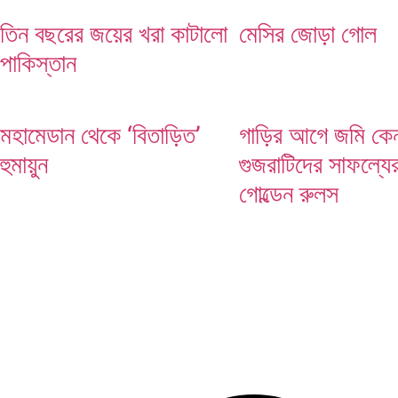
তিন বছরের জয়ের খরা কাটালো
মেসির জোড়া গোল
মেসির জোড়া গোল
পাকিস্তান
মহামেডান থেকে ‘বিতাড়িত’
গাড়ির আগে জমি কেন
হুমায়ুন
গুজরাটিদের সাফল্যে
গোল্ডেন রুলস