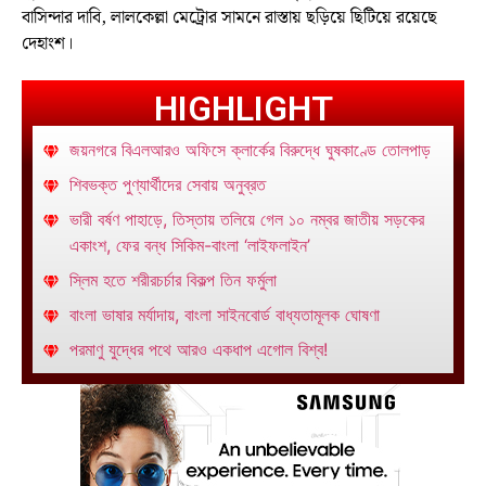
বাসিন্দার দাবি, লালকেল্লা মেট্রোর সামনে রাস্তায় ছড়িয়ে ছিটিয়ে রয়েছে
দেহাংশ।
HIGHLIGHT
জয়নগরে বিএলআরও অফিসে ক্লার্কের বিরুদ্ধে ঘুষকাণ্ডে তোলপাড়
শিবভক্ত পুণ্যার্থীদের সেবায় অনুব্রত
ভারী বর্ষণ পাহাড়ে, তিস্তায় তলিয়ে গেল ১০ নম্বর জাতীয় সড়কের
একাংশ, ফের বন্ধ সিকিম-বাংলা ‘লাইফলাইন’
স্লিম হতে শরীরচর্চার বিকল্প তিন ফর্মুলা
বাংলা ভাষার মর্যাদায়, বাংলা সাইনবোর্ড বাধ্যতামূলক ঘোষণা
পরমাণু যুদ্ধের পথে আরও একধাপ এগোল বিশ্ব!