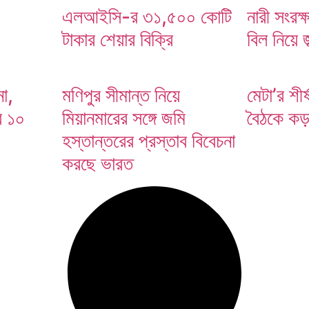
এলআইসি-র ৩১,৫০০ কোটি
নারী সংরক্
টাকার শেয়ার বিক্রি
বিল নিয়ে 
া,
মণিপুর সীমান্ত নিয়ে
মেটা’র শীর্
র ১০
মিয়ানমারের সঙ্গে জমি
বৈঠকে কড়া 
হস্তান্তরের প্রস্তাব বিবেচনা
করছে ভারত