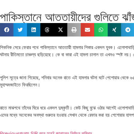
পাকিস্তানে আততায়ীদের গুলিতে ঝাঁজ
পিকনিক সেরে ফেরার পথে পাকিস্তানে আততায়ী হামলার শিকার একদল যুবক। এলোপাথাড়ি 
ঘটনায় রীতিমতো চাঞ্চল্য ছড়িয়েছে। কে বা কারা এই হামলা চালাল তা এখনও স্পষ্ট নয়। 
পুলিশ সূত্রে জানা গিয়েছে, শনিবার অনেক রাতে এই হামলার ঘটনা ঘটে পেশোয়ার থেকে ৬৫ 
মুহাম্মদজাইতে ফিরছিলেন।
রাতে মাঝপথে তাঁদের ঘিরে ধরে একদল দুষ্কৃতী। কেউ কিছু বুঝে ওঠার আগেই এলোপাথাড়
এদের মধ্যে অনেকের অবস্থা গুরুতর হওয়ায় সেখান থেকে রেফার করা হয় পেশোয়ার হাস
Previous
বাংলায় SIR কবে হবে? জানালেন নির্বাচন কমিশন