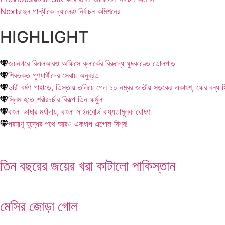
Next
রাহুল গান্ধীকে চ্যালেঞ্জ নির্বাচন কমিশনের
HIGHLIGHT
জয়নগরে বিএলআরও অফিসে ক্লার্কের বিরুদ্ধে ঘুষকাণ্ডে তোলপাড়
শিবভক্ত পুণ্যার্থীদের সেবায় অনুব্রত
ভারী বর্ষণ পাহাড়ে, তিস্তায় তলিয়ে গেল ১০ নম্বর জাতীয় সড়কের একাংশ, ফের বন্ধ 
স্লিম হতে শরীরচর্চার বিকল্প তিন ফর্মুলা
বাংলা ভাষার মর্যাদায়, বাংলা সাইনবোর্ড বাধ্যতামূলক ঘোষণা
পরমাণু যুদ্ধের পথে আরও একধাপ এগোল বিশ্ব!
তিন বছরের জয়ের খরা কাটালো পাকিস্তান
মেসির জোড়া গোল