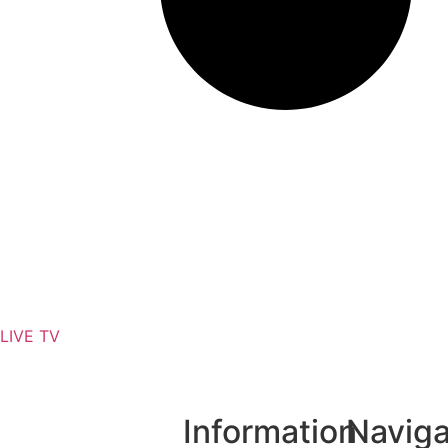
এলআইসি-র ৩১,৫০০ কোটি টাকার শেয়ার বিক্রি
LIVE TV
Information
Naviga