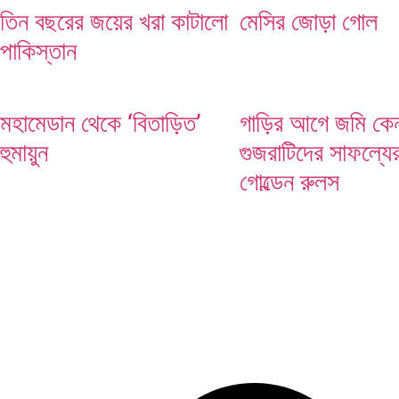
তিন বছরের জয়ের খরা কাটালো
মেসির জোড়া গোল
পাকিস্তান
মেসির জোড়া গোল
মহামেডান থেকে ‘বিতাড়িত’
গাড়ির আগে জমি কেন
হুমায়ুন
গুজরাটিদের সাফল্যে
গোল্ডেন রুলস