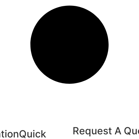
Request A Qu
tion
Quick