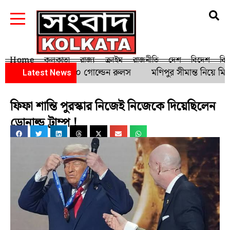
Home
কলকাতা
রাজ্য
ক্রাইম
রাজনীতি
দেশ
বিদেশ
বি
াটিদের সাফল্যের ১০ গোল্ডেন রুলস
মণিপুর সীমান্ত নিয়ে মিয়ান
Latest News
ফিফা শান্তি পুরস্কার নিজেই নিজেকে দিয়েছিলেন
ডোনাল্ড ট্রাম্প !