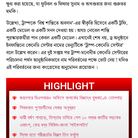
ক্ষুণ্ন করা হয়েছে, যা ফুটবল ও ফিফার সুনাম ও অখণ্ডতার জন্য গুরুতর
হুমকি।
উল্লেখ্য, ট্রাম্পকে ‘বিশ্ব শান্তিতে অবদান’-এর স্বীকৃতি হিসেবে একটি ট্রফি,
একটি মেডেল ও একটি সনদ দেওয়া হয়। অথচ নোবেল শান্তি
পুরস্কারজয়ীরা পান কেবল একটি মেডেল। এখানেই শেষ নয়, ড্র অনুষ্ঠানে
ইনফান্তিনো কেনেডি সেন্টার নামের ভেন্যুটিকে ‘ট্রাম্প-কেনেডি সেন্টার’
বলে উল্লেখ করেন। এর দুই সপ্তাহ পর ট্রাম্প-মনোনীত কেনেডি সেন্টারের
পরিচালনা পর্ষদ আনুষ্ঠানিকভাবে নাম পরিবর্তনের পক্ষে ভোট দেয় ! যদিও
এই পরিবর্তনের জন্য কংগ্রেসের অনুমোদন প্রয়োজন ।
HIGHLIGHT
জয়নগরে বিএলআরও অফিসে ক্লার্কের বিরুদ্ধে ঘুষকাণ্ডে তোলপাড়
শিবভক্ত পুণ্যার্থীদের সেবায় অনুব্রত
ভারী বর্ষণ পাহাড়ে, তিস্তায় তলিয়ে গেল ১০ নম্বর জাতীয় সড়কের
একাংশ, ফের বন্ধ সিকিম-বাংলা ‘লাইফলাইন’
স্লিম হতে শরীরচর্চার বিকল্প তিন ফর্মুলা