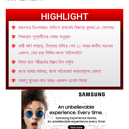
HIGHLIGHT
জয়নগরে বিএলআরও অফিসে ক্লার্কের বিরুদ্ধে ঘুষকাণ্ডে তোলপাড়
শিবভক্ত পুণ্যার্থীদের সেবায় অনুব্রত
ভারী বর্ষণ পাহাড়ে, তিস্তায় তলিয়ে গেল ১০ নম্বর জাতীয় সড়কের
একাংশ, ফের বন্ধ সিকিম-বাংলা ‘লাইফলাইন’
স্লিম হতে শরীরচর্চার বিকল্প তিন ফর্মুলা
বাংলা ভাষার মর্যাদায়, বাংলা সাইনবোর্ড বাধ্যতামূলক ঘোষণা
পরমাণু যুদ্ধের পথে আরও একধাপ এগোল বিশ্ব!