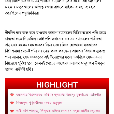
জল নিষ্কাশনের জন্য এই শর্টকাট চ্যানেলটি তৈরি করে। এই চ্যানেলের
মাঝে রামপুর খালের অস্তিত্ব বজায় রাখতে সাইফন ব্যবস্থা ব্যবহার
করেছিলেন প্রযুক্তিবিদরা।
দীর্ঘদিন ধরে জল বয়ে যাওয়ার কারণে চ্যানেলের বিভিন্ন অংশে পলি জমে
নাব্যতা কমে গিয়েছিল। তাই পলি সরানোর মাধ্যমে চ্যানেলের গভীরতা
বাড়ানোর লক্ষ্যে সেচ দফতর লিজ দেয়। লিজ হোল্ডাররা সরকারের
নির্দেশনামা মেনেই পলি সরানোর কাজ করছেন। আমতার বিধায়ক সুকান্ত
পাল জানান, সেচ দফতরের এই উদ্যোগের ফলে একদিকে যেমন বন্যা
নিয়ন্ত্রণে সুবিধা হবে, তেমনই সেচের কাজেও এলাকার মানুষজন উপকৃত
হবেন। প্রতীকী ছবি।
HIGHLIGHT
জয়নগরে বিএলআরও অফিসে ক্লার্কের বিরুদ্ধে ঘুষকাণ্ডে তোলপাড়
শিবভক্ত পুণ্যার্থীদের সেবায় অনুব্রত
ভারী বর্ষণ পাহাড়ে, তিস্তায় তলিয়ে গেল ১০ নম্বর জাতীয় সড়কের