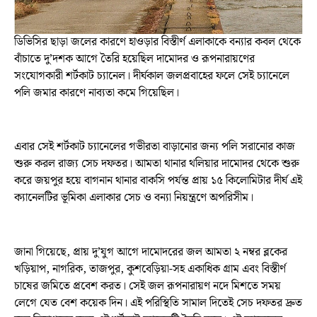
ডিভিসির ছাড়া জলের কারণে হাওড়ার বিস্তীর্ণ এলাকাকে বন্যার কবল থেকে
বাঁচাতে দু’দশক আগে তৈরি হয়েছিল দামোদর ও রূপনারায়ণের
সংযোগকারী শর্টকাট চ্যানেল। দীর্ঘকাল জলপ্রবাহের ফলে সেই চ্যানেলে
পলি জমার কারণে নাব্যতা কমে গিয়েছিল।
এবার সেই শর্টকাট চ্যানেলের গভীরতা বাড়ানোর জন্য পলি সরানোর কাজ
শুরু করল রাজ্য সেচ দফতর। আমতা থানার থলিয়ার দামোদর থেকে শুরু
করে জয়পুর হয়ে বাগনান থানার বাকসি পর্যন্ত প্রায় ১৫ কিলোমিটার দীর্ঘ এই
ক্যানেলটির ভূমিকা এলাকার সেচ ও বন্যা নিয়ন্ত্রণে অপরিসীম।
জানা গিয়েছে, প্রায় দু’যুগ আগে দামোদরের জল আমতা ২ নম্বর ব্লকের
খড়িয়াপ, নাগরিক, তাজপুর, কুশবেড়িয়া-সহ একাধিক গ্রাম এবং বিস্তীর্ণ
চাষের জমিতে প্রবেশ করত। সেই জল রূপনারায়ণ নদে মিশতে সময়
লেগে যেত বেশ কয়েক দিন। এই পরিস্থিতি সামাল দিতেই সেচ দফতর দ্রুত