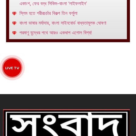
একাংশ, ফের বন্ধ সিকিম-বাংলা ‘লাইফলাইন’
স্লিম হতে শরীরচর্চার বিকল্প তিন ফর্মুলা
বাংলা ভাষার মর্যাদায়, বাংলা সাইনবোর্ড বাধ্যতামূলক ঘোষণা
পরমাণু যুদ্ধের পথে আরও একধাপ এগোল বিশ্ব!
LIVE TV