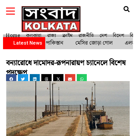
Home
কলকাতা
রাজ্য
ক্রাইম
রাজনীতি
দেশ
বিদেশ
বি
 জয়ের খরা কাটালো পাকিস্তান
মেসির জোড়া গোল
এলআইসি
Latest News
বন্যারোধে দামোদর-রূপনারায়ণ চ্যানেলে বিশেষ
পদক্ষেপ