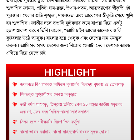
তাঁর হাতে পুরস্কার তুলে দেন অভিনেত্রী কোয়েল মল্লিক। সমাজমাধ্যমে
শুভাশিস জানান, প্রতিটা ঘাম-রক্ত, উত্থান-পতন, আত্মত্যাগের স্বীকৃতি এই
পুরস্কার। খেলার প্রতি শৃঙ্খলা, দায়বদ্ধতা এবং আবেগের স্বীকৃতি পেয়ে খুশি
হন শুভাশিস। জাতীয় দলে বাঙালি ফুটবলার কমে যাওয়া নিয়ে একটু
হতাশাপ্রকাশ করেন তিনি। বলেন, “আমি চাইব আরও অনেক বাঙালি
ফুটবলার উঠে আসুক। বাংলার হয়ে খেলুক এবং দেশের নাম উজ্জ্বল
করুক। আমি সব সময় দেশের জন্য নিজের সেরাটা দেব। দেশকে আরও
এগিয়ে নিয়ে যেতে চাই।
HIGHLIGHT
জয়নগরে বিএলআরও অফিসে ক্লার্কের বিরুদ্ধে ঘুষকাণ্ডে তোলপাড়
শিবভক্ত পুণ্যার্থীদের সেবায় অনুব্রত
ভারী বর্ষণ পাহাড়ে, তিস্তায় তলিয়ে গেল ১০ নম্বর জাতীয় সড়কের
একাংশ, ফের বন্ধ সিকিম-বাংলা ‘লাইফলাইন’
স্লিম হতে শরীরচর্চার বিকল্প তিন ফর্মুলা
বাংলা ভাষার মর্যাদায়, বাংলা সাইনবোর্ড বাধ্যতামূলক ঘোষণা