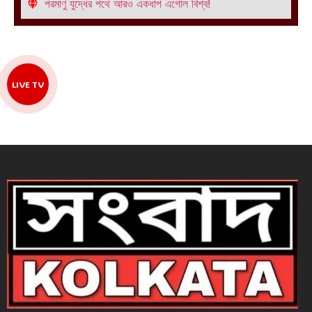
পরমাণু যুদ্ধের পথে আরও একধাপ এগোল বিশ্ব!
LIVE TV