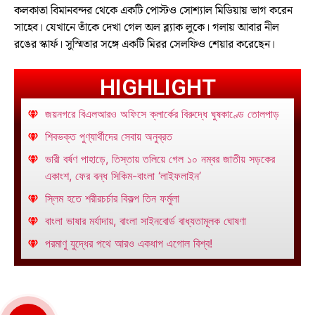
কলকাতা বিমানবন্দর থেকে একটি পোস্টও সোশ্যাল মিডিয়ায় ভাগ করেন
সাহেব। যেখানে তাঁকে দেখা গেল অল ব্ল্যাক লুকে। গলায় আবার নীল
রঙের স্কার্ফ। সুস্মিতার সঙ্গে একটি মিরর সেলফিও শেয়ার করেছেন।
HIGHLIGHT
জয়নগরে বিএলআরও অফিসে ক্লার্কের বিরুদ্ধে ঘুষকাণ্ডে তোলপাড়
শিবভক্ত পুণ্যার্থীদের সেবায় অনুব্রত
ভারী বর্ষণ পাহাড়ে, তিস্তায় তলিয়ে গেল ১০ নম্বর জাতীয় সড়কের
একাংশ, ফের বন্ধ সিকিম-বাংলা ‘লাইফলাইন’
স্লিম হতে শরীরচর্চার বিকল্প তিন ফর্মুলা
বাংলা ভাষার মর্যাদায়, বাংলা সাইনবোর্ড বাধ্যতামূলক ঘোষণা
পরমাণু যুদ্ধের পথে আরও একধাপ এগোল বিশ্ব!