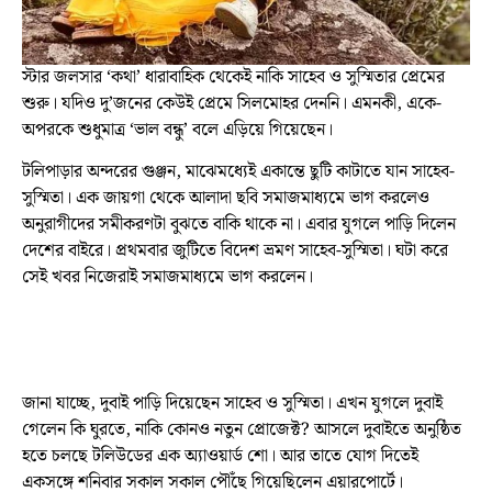
স্টার জলসার ‘কথা’ ধারাবাহিক থেকেই নাকি সাহেব ও সুস্মিতার প্রেমের
শুরু। যদিও দু’জনের কেউই প্রেমে সিলমোহর দেননি। এমনকী, একে-
অপরকে শুধুমাত্র ‘ভাল বন্ধু’ বলে এড়িয়ে গিয়েছেন।
টলিপাড়ার অন্দরের গুঞ্জন, মাঝেমধ্যেই একান্তে ছুটি কাটাতে যান সাহেব-
সুস্মিতা। এক জায়গা থেকে আলাদা ছবি সমাজমাধ্যমে ভাগ করলেও
অনুরাগীদের সমীকরণটা বুঝতে বাকি থাকে না। এবার যুগলে পাড়ি দিলেন
দেশের বাইরে। প্রথমবার জুটিতে বিদেশ ভ্রমণ সাহেব-সুস্মিতা। ঘটা করে
সেই খবর নিজেরাই সমাজমাধ্যমে ভাগ করলেন।
জানা যাচ্ছে, দুবাই পাড়ি দিয়েছেন সাহেব ও সুস্মিতা। এখন যুগলে দুবাই
গেলেন কি ঘুরতে, নাকি কোনও নতুন প্রোজেক্ট? আসলে দুবাইতে অনুষ্ঠিত
হতে চলছে টলিউডের এক অ্যাওয়ার্ড শো। আর তাতে যোগ দিতেই
একসঙ্গে শনিবার সকাল সকাল পৌঁছে গিয়েছিলেন এয়ারপোর্টে।