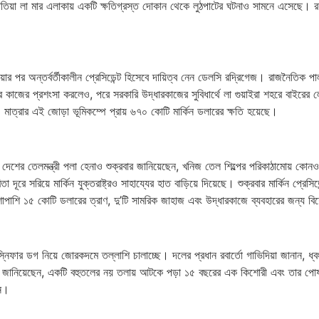
 লা মার এলাকায় একটি ক্ষতিগ্রস্ত দোকান থেকে লুঠপাটের ঘটনাও সামনে এসেছে। রয়টার্সে
রিত হওয়ার পর অন্তর্বর্তীকালীন প্রেসিডেন্ট হিসেবে দায়িত্ব নেন ডেলসি রদ্রিগেজ। রাজনৈত
র কাজের প্রশংসা করলেও, পরে সরকারি উদ্ধারকাজের সুবিধার্থে লা গুয়াইরা শহরে বাইরের 
৫ মাত্রার এই জোড়া ভূমিকম্পে প্রায় ৬৭০ কোটি মার্কিন ডলারের ক্ষতি হয়েছে।
শের তেলমন্ত্রী পলা হেনাও শুক্রবার জানিয়েছেন, খনিজ তেল শিল্পের পরিকাঠামোয় কোনও 
া দূরে সরিয়ে মার্কিন যুক্তরাষ্ট্রও সাহায্যের হাত বাড়িয়ে দিয়েছে। শুক্রবার মার্কিন প্রেস
শাপাশি ১৫ কোটি ডলারের ত্রাণ, দু’টি সামরিক জাহাজ এবং উদ্ধারকাজে ব্যবহারের জন্য বি
ার ডগ নিয়ে জোরকদমে তল্লাশি চালাচ্ছে। দলের প্রধান রবার্তো গাভিদিয়া জানান, ধ্বং
 করে জানিয়েছেন, একটি বহুতলের নয় তলায় আটকে পড়া ১৫ বছরের এক কিশোরী এবং তার পো
েন।