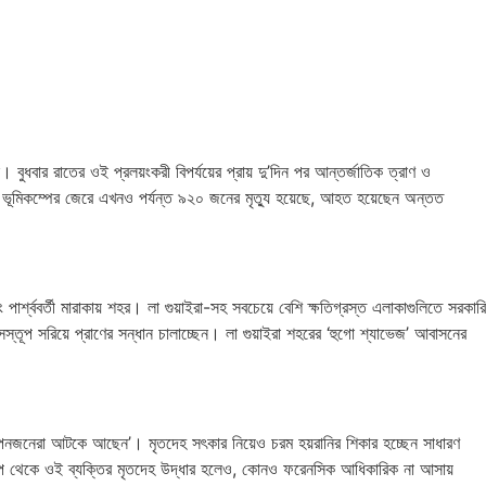
ুধবার রাতের ওই প্রলয়ংকরী বিপর্যয়ের প্রায় দু’দিন পর আন্তর্জাতিক ত্রাণ ও
োড়া ভূমিকম্পের জেরে এখনও পর্যন্ত ৯২০ জনের মৃত্যু হয়েছে, আহত হয়েছেন অন্তত
শ্ববর্তী মারাকায় শহর। লা গুয়াইরা-সহ সবচেয়ে বেশি ক্ষতিগ্রস্ত এলাকাগুলিতে সরকারি
ংসস্তূপ সরিয়ে প্রাণের সন্ধান চালাচ্ছেন। লা গুয়াইরা শহরের ‘হুগো শ্যাভেজ’ আবাসনের
আপনজনেরা আটকে আছেন’। মৃতদেহ সৎকার নিয়েও চরম হয়রানির শিকার হচ্ছেন সাধারণ
ংসস্তূপ থেকে ওই ব্যক্তির মৃতদেহ উদ্ধার হলেও, কোনও ফরেনসিক আধিকারিক না আসায়