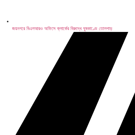
জয়নগরে বিএলআরও অফিসে ক্লার্কের বিরুদ্ধে ঘুষকাণ্ডে তোলপাড়