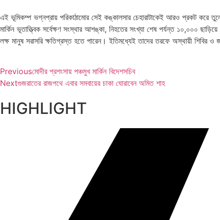
এই ভূমিকম্প ভগ্নপ্রায় পরিকাঠামোর সেই কঙ্কালসার চেহারাটাকেই আরও প্রকট করে তু
মার্কিন ভূতাত্ত্বিক সর্বেক্ষণ সংস্থার আশঙ্কা, নিহতের সংখ্যা শেষ পর্যন্ত ১০,০০০ ছা
লক্ষ মানুষ সরাসরি ক্ষতিগ্রস্ত হতে পারেন। ইতিমধ্যেই তাদের তরফে অস্থায়ী শিবির ও জ
Previous
মোদীর প্রশংসায় পঞ্চমুখ মার্কিন বিদেশসচিব
Next
গুজরাতের রাজপথে এবার সমবায়ের চাকা ঘোরাবেন অমিত শাহ
HIGHLIGHT