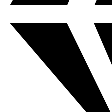
এলআইসি-র ৩১,৫০০ কোটি টাকার শেয়ার বিক্রি