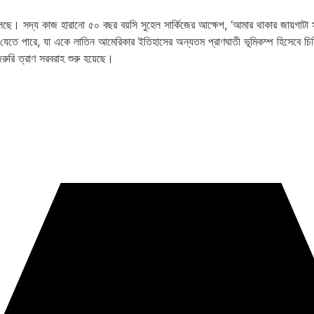
লেছে। সদ্য কাজ হারানো ৫০ বছর বয়সি সুহেল সার্কিজের আক্ষেপ, ‘আমার থাকার জায়গা
ড়িয়ে যেতে পারে, যা একে লাতিন আমেরিকার ইতিহাসের অন্যতম প্রাণঘাতী ভূমিকম্প হিসেবে চি
রুরি ত্রাণ সরবরাহ শুরু হয়েছে।