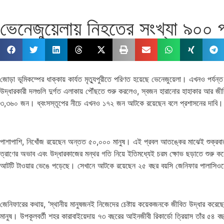
ভেনেজুয়েলায় নিহতের সংখ্যা ৯০০ 
জোড়া ভূমিকম্পের ধাক্কায় কার্যত মৃত্যুপুরীতে পরিণত হয়েছে ভেনেজুয়েলা। এখনও পর্যন
উদ্ধারকারী দলগুলি দুর্গত এলাকায় পৌঁছতে শুরু করলেও, স্বজন হারানোর হাহাকার আর জী
৩,৩৬০ জন। ধ্বংসস্তূপের নীচে এখনও ১৭২ জন আটকে রয়েছেন বলে প্রশাসনের দাবি।
পাশাপাশি, নিখোঁজ রয়েছেন অন্তত ৫০,০০০ মানুষ। এই প্রবল আতঙ্কের মাঝেই শুক্রবার ব
ত্রাণের অভাব এবং উদ্ধারকাজের মন্থর গতি নিয়ে ইতিমধ্যেই চরম ক্ষোভ ছড়াতে শুরু করেছে।
আটটি টাওয়ার ভেঙে পড়েছে। সেখানে আটকে রয়েছেন ২৫ বছর বয়সি জেনিফার পালাসিওসে
জেনিফারের কথায়, ‘স্থানীয় মানুষজনই নিজেদের চেষ্টায় কয়েকজনকে জীবিত উদ্ধার ক
মানুষ। উপকূলবর্তী শহর কারাবাইয়েদায় ৭৩ বছরের আইনজীবী রিকার্ডো ত্রিয়াস তাঁর ৫৪ ব