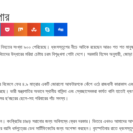
পার
্ত নিহতের সংখ্যা ৯০০ পেরিয়েছে। ধ্বংসস্তূপের নীচে আটকে রয়েছেন আরও শত শত মানুষ। ব
বিতদের উদ্ধারের মরিয়া চেষ্টায় চরম বিশৃঙ্খলা গোটা দেশে। সরকারি হিসেব অনুযায়ী, জ
িকেলে ফের ৪.৯ মাত্রার একটি জোরালো আফটারশকে কেঁপে ওঠে রাজধানী কারাকাস এবং পার্
 ভারী যন্ত্রপাতির অভাবে স্থানীয় বাসিন্দা এবং স্বেচ্ছাসেবকরা কার্যত খালি হাতেই ধ্ব
র ছ’বছরের ছেলে-সহ পরিবারের পাঁচ সদস্য।
রেছেন। কংক্রিটের চাঙড় সরানোর জন্য অবিলম্বে ক্রেন দরকার। ভিতরে এখনও আমাদের 
ছর বয়সি ধর্মপুত্রের ডেথ সার্টিফিকেটের জন্য অপেক্ষা করছেন। বৃহস্পতিবার রাতে ধ্ব