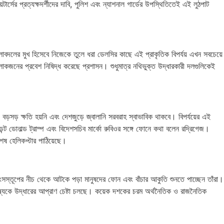
র প্রত্যক্ষদর্শীদের দাবি, পুলিশ এবং ন্যাশনাল গার্ডের উপস্থিতিতেই এই লুঠপাট
িক পালাবদলের মুখ হিসেবে নিজেকে তুলে ধরা ডেলসির কাছে এই প্রাকৃতিক বিপর্যয় এখন সবচেয়ে
লোকজনের প্রবেশ নিষিদ্ধ করেছে প্রশাসন। শুধুমাত্র নথিভুক্ত উদ্ধারকারী দলগুলিকেই
বড়সড় ক্ষতি হয়নি এবং দেশজুড়ে জ্বালানি সরবরাহ স্বাভাবিক থাকবে। বিপর্যয়ের এই
িডেন্ট ডোনাল্ড ট্রাম্প এবং বিদেশসচিব মার্কো রুবিওর সঙ্গে ফোনে কথা বলেন রদ্রিগেজ।
শেষ হেলিকপ্টার পাঠিয়েছে।
সস্তূপের নীচ থেকে আটকে পড়া মানুষদের ফোন এবং বাঁচার আকুতি শুনতে পাচ্ছেন তাঁরা।
ষ্যকে উদ্ধারের আপ্রাণ চেষ্টা চলছে। কয়েক দশকের চরম অর্থনৈতিক ও রাজনৈতিক