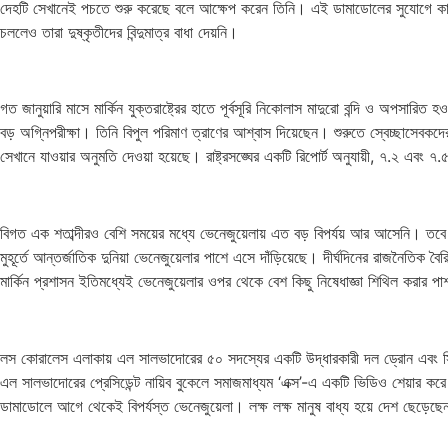
দেহটি সেখানেই পচতে শুরু করেছে বলে আক্ষেপ করেন তিনি। এই ডামাডোলের সুযোগে কাতিয়া
চললেও তারা দুষ্কৃতীদের বিন্দুমাত্র বাধা দেয়নি।
গত জানুয়ারি মাসে মার্কিন যুক্তরাষ্ট্রের হাতে পূর্বসূরি নিকোলাস মাদুরো বন্দি ও অপসা
বড় অগ্নিপরীক্ষা। তিনি বিপুল পরিমাণ ত্রাণের আশ্বাস দিয়েছেন। শুরুতে স্বেচ্ছাসেবকদে
সেখানে যাওয়ার অনুমতি দেওয়া হয়েছে। রাষ্ট্রসঙ্ঘের একটি রিপোর্ট অনুযায়ী, ৭.২ এবং ৭.
বিগত এক শতাব্দীরও বেশি সময়ের মধ্যে ভেনেজুয়েলায় এত বড় বিপর্যয় আর আসেনি। তবে দে
মুহূর্তে আন্তর্জাতিক দুনিয়া ভেনেজুয়েলার পাশে এসে দাঁড়িয়েছে। দীর্ঘদিনের রাজনৈতিক বৈরিত
মার্কিন প্রশাসন ইতিমধ্যেই ভেনেজুয়েলার ওপর থেকে বেশ কিছু নিষেধাজ্ঞা শিথিল করার পা
লস কোরালেস এলাকায় এল সালভাদোরের ৫০ সদস্যের একটি উদ্ধারকারী দল ড্রোন এবং স্নিফ
এল সালভাদোরের প্রেসিডেন্ট নায়িব বুকেলে সমাজমাধ্যম ‘এক্স’-এ একটি ভিডিও শেয়ার
ডামাডোলে আগে থেকেই বিপর্যস্ত ভেনেজুয়েলা। লক্ষ লক্ষ মানুষ বাধ্য হয়ে দেশ ছেড়েছ