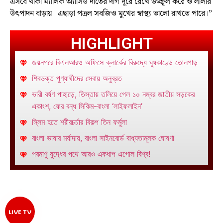
এসবে থাকা ম্যালিক অ্যাসিড দাঁতের দাগ দূরে রেখে উজ্জ্বল করে ও লালার
উৎপাদন বাড়ায়। এছাড়া পত্রল সবজিও মুখের স্বাস্থ্য ভালো রাখতে পারে।”
HIGHLIGHT
জয়নগরে বিএলআরও অফিসে ক্লার্কের বিরুদ্ধে ঘুষকাণ্ডে তোলপাড়
শিবভক্ত পুণ্যার্থীদের সেবায় অনুব্রত
ভারী বর্ষণ পাহাড়ে, তিস্তায় তলিয়ে গেল ১০ নম্বর জাতীয় সড়কের
একাংশ, ফের বন্ধ সিকিম-বাংলা ‘লাইফলাইন’
স্লিম হতে শরীরচর্চার বিকল্প তিন ফর্মুলা
বাংলা ভাষার মর্যাদায়, বাংলা সাইনবোর্ড বাধ্যতামূলক ঘোষণা
পরমাণু যুদ্ধের পথে আরও একধাপ এগোল বিশ্ব!
LIVE TV