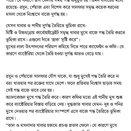
পারে। যে কারণে শ্বাস ফেলার সময় গন্ধ অনুভূত হয়। এমন খাবারের মধ্যে
রয়েছে- রসুন, পেঁয়াজ এবং বিশেষ করে সালফার সমৃদ্ধ কয়েক ধরনের
মসলা থেকে নিঃশ্বাসে বাজে দুর্গন্ধ হয়।
যেসব খাবার ও পানীয় দু্র্গন্ধ তৈরিতে ভূমিকা রাখে-
মিষ্টি ও উচ্চমা্ত্রায় কার্বোহাইড্রেইট সমৃদ্ধ খাবার মুখে বাজে গন্ধ তৈরি করতে
ভূমিকা রাখে। এগুলো দাঁতে ‘প্লাক’ সৃষ্টি করে”।
মুখের লালা উৎপাদনের পরিমাণ কমিয়ে দিতে পারে ক্যাফেইন ও কফি। যে
কারণে ব্যাক্টেরিয়া থেকে তৈরি হওয়া দুর্গন্ধ আরও বেড়ে যায়।
রসুন ও পেঁয়াজে সালফার যৌগ থাকে, যা শুধু মুখেই গন্ধ তৈরি করে না
বরং খাওয়ার পর রক্তের সাথে মেশে। ফলে প্রতিবার নিঃশ্বাস ছাড়ার সময়
সেই গন্ধ বাজে ভাবে বের হয়।
অ্যালকোহল মুখে গন্ধ তৈরি করে। কারণ কফির মতো এই পানীয় মুখ শুষ্ক
করে ব্যাক্টেরিয়ার বিস্তার বাড়িয়ে দেয়। দুগ্ধজাত খাবার যেমন- দুধ ও পনির
মুখে দেওয়ার পর ব্যাক্টেরিয়ার সংস্পর্শে এসে বাজে গন্ধ তৈরিতে ভূমিকা
রাখে।
“ঝাল ও মসলাদার খাবার হজমে প্রচণ্ড প্রভাব ফেলে। যে কারণে মুখে