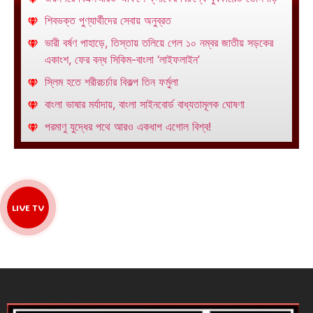
শিবভক্ত পুণ্যার্থীদের সেবায় অনুব্রত
ভারী বর্ষণ পাহাড়ে, তিস্তায় তলিয়ে গেল ১০ নম্বর জাতীয় সড়কের
একাংশ, ফের বন্ধ সিকিম-বাংলা ‘লাইফলাইন’
স্লিম হতে শরীরচর্চার বিকল্প তিন ফর্মুলা
বাংলা ভাষার মর্যাদায়, বাংলা সাইনবোর্ড বাধ্যতামূলক ঘোষণা
পরমাণু যুদ্ধের পথে আরও একধাপ এগোল বিশ্ব!
LIVE TV