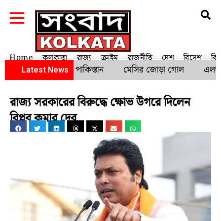
Home
কলকাতা
রাজ্য
ক্রাইম
রাজনীতি
দেশ
বিদেশ
বি
 জয়ের খরা কাটালো পাকিস্তান
মেসির জোড়া গোল
এলআইসি
Latest News
রাজ্য সরকারের বিরুদ্ধে ক্ষোভ উগরে দিলেন
বিপ্লব কুমার দেব