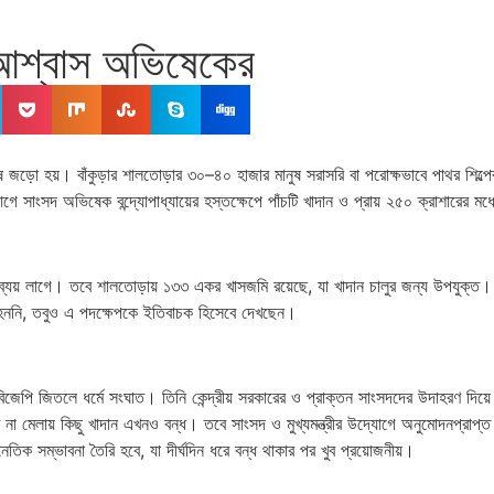
 আশ্বাস অভিষেকের
ুষ জড়ো হয়। বাঁকুড়ার শালতোড়ার ৩০–৪০ হাজার মানুষ সরাসরি বা পরোক্ষভাবে পাথর শিল্প
 সাংসদ অভিষেক বন্দ্যোপাধ্যায়ের হস্তক্ষেপে পাঁচটি খাদান ও প্রায় ২৫০ ক্রাশারের মধ
যয় লাগে। তবে শালতোড়ায় ১৩৩ একর খাসজমি রয়েছে, যা খাদান চালুর জন্য উপযুক্ত। এদিনই
ষ্ট হননি, তবুও এ পদক্ষেপকে ইতিবাচক হিসেবে দেখছেন।
েপি জিতলে ধর্মে সংঘাত। তিনি কেন্দ্রীয় সরকারের ও প্রাক্তন সাংসদদের উদাহরণ দিয়
পত্র না মেলায় কিছু খাদান এখনও বন্ধ। তবে সাংসদ ও মুখ্যমন্ত্রীর উদ্যোগে অনুমোদনপ্রাপ
তিক সম্ভাবনা তৈরি হবে, যা দীর্ঘদিন ধরে বন্ধ থাকার পর খুব প্রয়োজনীয়।