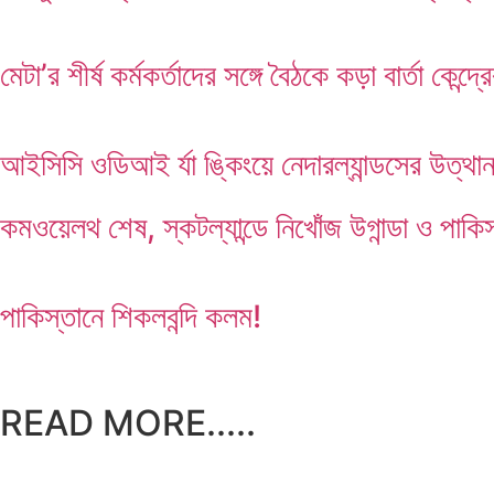
মেটা’র শীর্ষ কর্মকর্তাদের সঙ্গে বৈঠকে কড়া বার্তা কেন্দ্র
আইসিসি ওডিআই র্যা ঙ্কিংয়ে নেদারল্যান্ডসের উত্থা
কমওয়েলথ শেষ, স্কটল্যান্ডে নিখোঁজ উগান্ডা ও পাকিস
পাকিস্তানে শিকলবন্দি কলম!
READ MORE.....