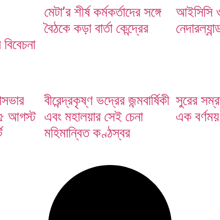
মেটা’র শীর্ষ কর্মকর্তাদের সঙ্গে
আইসিসি ওড
বৈঠকে কড়া বার্তা কেন্দ্রের
নেদারল্যান
্তাব বিবেচনা করছে ভারত
ব বিবেচনা
হাসভার
বীরেন্দ্রকৃষ্ণ ভদ্রের জন্মবার্ষিকী
সুরের সম্
; ৫ আগস্ট
এবং মহালয়ার সেই চেনা
এক বর্ণময
ে
মহিমান্বিত কণ্ঠস্বর