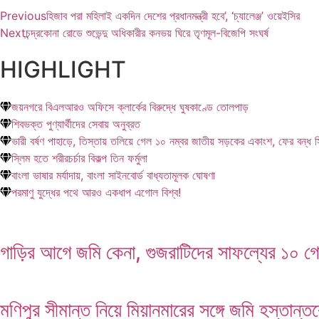
Previous
হিজাব পরা মহিলাই একদিন দেশের প্রধানমন্ত্রী হবে’, ‘চ্যালেঞ্জ’ ওয়েইসির
Next
চন্দ্রকোনা রোডে শুভেন্দু অধিকারীর কনভয় ঘিরে তৃণমূল-বিজেপি সংঘর্ষ
HIGHLIGHT
জয়নগরে বিএলআরও অফিসে ক্লার্কের বিরুদ্ধে ঘুষকাণ্ডে তোলপাড়
শিবভক্ত পুণ্যার্থীদের সেবায় অনুব্রত
ভারী বর্ষণ পাহাড়ে, তিস্তায় তলিয়ে গেল ১০ নম্বর জাতীয় সড়কের একাংশ, ফের বন্ধ 
স্লিম হতে শরীরচর্চার বিকল্প তিন ফর্মুলা
বাংলা ভাষার মর্যাদায়, বাংলা সাইনবোর্ড বাধ্যতামূলক ঘোষণা
পরমাণু যুদ্ধের পথে আরও একধাপ এগোল বিশ্ব!
গাড়ির আগে জমি কেনা, গুজরাটিদের সাফল্যের ১০ গো
মণিপুর সীমান্ত নিয়ে মিয়ানমারের সঙ্গে জমি হস্তান্