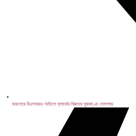
মেসির জোড়া গোল
জয়নগরে বিএলআরও অফিসে ক্লার্কের বিরুদ্ধে ঘুষকাণ্ডে তোলপাড়