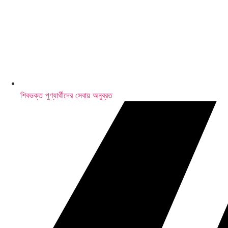
এলআইসি-র ৩১,৫০০ কোটি টাকার শেয়ার বিক্রি
শিবভক্ত পুণ্যার্থীদের সেবায় অনুব্রত