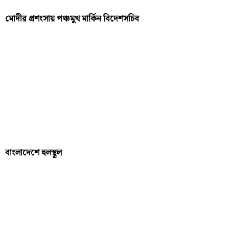
মোদীর প্রশংসায় পঞ্চমুখ মার্কিন বিদেশসচিব
বাংলাদেশে হুলস্থূল