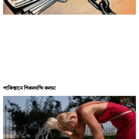
পাকিস্তানে শিকলবন্দি কলম!