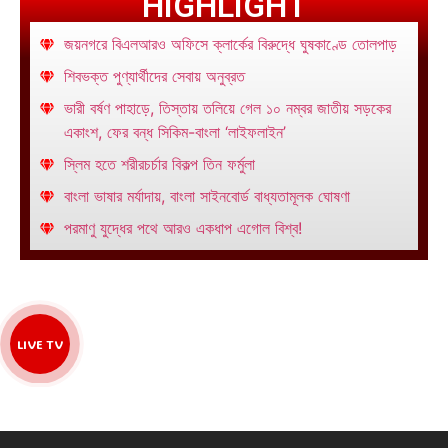
HIGHLIGHT
জয়নগরে বিএলআরও অফিসে ক্লার্কের বিরুদ্ধে ঘুষকাণ্ডে তোলপাড়
শিবভক্ত পুণ্যার্থীদের সেবায় অনুব্রত
ভারী বর্ষণ পাহাড়ে, তিস্তায় তলিয়ে গেল ১০ নম্বর জাতীয় সড়কের
একাংশ, ফের বন্ধ সিকিম-বাংলা ‘লাইফলাইন’
স্লিম হতে শরীরচর্চার বিকল্প তিন ফর্মুলা
বাংলা ভাষার মর্যাদায়, বাংলা সাইনবোর্ড বাধ্যতামূলক ঘোষণা
পরমাণু যুদ্ধের পথে আরও একধাপ এগোল বিশ্ব!
LIVE TV