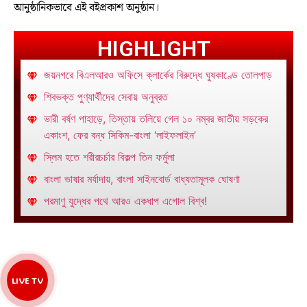
আনুষ্ঠানিকভাবে এই বইপ্রকাশ অনুষ্ঠান।
HIGHLIGHT
জয়নগরে বিএলআরও অফিসে ক্লার্কের বিরুদ্ধে ঘুষকাণ্ডে তোলপাড়
শিবভক্ত পুণ্যার্থীদের সেবায় অনুব্রত
ভারী বর্ষণ পাহাড়ে, তিস্তায় তলিয়ে গেল ১০ নম্বর জাতীয় সড়কের
একাংশ, ফের বন্ধ সিকিম-বাংলা ‘লাইফলাইন’
স্লিম হতে শরীরচর্চার বিকল্প তিন ফর্মুলা
বাংলা ভাষার মর্যাদায়, বাংলা সাইনবোর্ড বাধ্যতামূলক ঘোষণা
পরমাণু যুদ্ধের পথে আরও একধাপ এগোল বিশ্ব!
LIVE TV