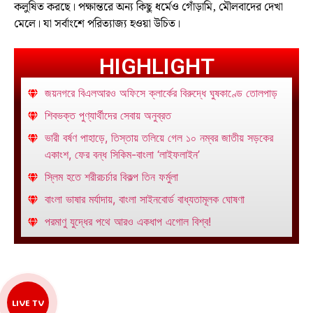
কলুষিত করছে। পক্ষান্তরে অন্য কিছু ধর্মেও গোঁড়ামি, মৌলবাদের দেখা
মেলে। যা সর্বাংশে পরিত্যাজ্য হওয়া উচিত।
HIGHLIGHT
জয়নগরে বিএলআরও অফিসে ক্লার্কের বিরুদ্ধে ঘুষকাণ্ডে তোলপাড়
শিবভক্ত পুণ্যার্থীদের সেবায় অনুব্রত
ভারী বর্ষণ পাহাড়ে, তিস্তায় তলিয়ে গেল ১০ নম্বর জাতীয় সড়কের
একাংশ, ফের বন্ধ সিকিম-বাংলা ‘লাইফলাইন’
স্লিম হতে শরীরচর্চার বিকল্প তিন ফর্মুলা
বাংলা ভাষার মর্যাদায়, বাংলা সাইনবোর্ড বাধ্যতামূলক ঘোষণা
পরমাণু যুদ্ধের পথে আরও একধাপ এগোল বিশ্ব!
LIVE TV