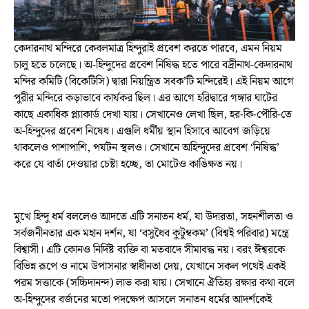
কেদারনাথ মন্দিরে কেবলমাত্র হিন্দুরাই প্রবেশ করতে পারবে, এমন নিয়ম
চালু হতে চলেছে। অ-হিন্দুদের প্রবেশ নিষিদ্ধ হতে পারে বদ্রীনাথ-কেদারনাথ
মন্দির কমিটি (বিকেটিসি) দ্বারা নিয়ন্ত্রিত সবক’টি মন্দিরেই। এই নিয়ম আগে
পুরীর মন্দিরে কড়াভাবে কার্যকর ছিল। এর আগে হরিদ্বারে গঙ্গার ঘাটের
কাছে একাধিক প্ল্যাকার্ড দেখা যায়। সেখানেও লেখা ছিল, হর-কি-পৌরি-তে
অ-হিন্দুদের প্রবেশ নিষেধ। এগুলি ধর্মীয় স্থান হিসাবে আবেগ জড়িয়ে
থাকলেও পাশাপাশি, পর্যটন স্থলও। সেখানে অহিন্দুদের প্রবেশ ‘নিষিদ্ধ’
করে যে বার্তা দেওয়ার চেষ্টা হচ্ছে, তা মোটেও কাঙিক্ষত নয়।
মুখে হিন্দু ধর্ম বললেও আদতে এটি সনাতন ধর্ম, যা উদারতা, সহনশীলতা ও
সর্বজনীনতার এক মহান দর্শন, যা ‘বসুধৈব কুটুম্বকম’ (বিশ্বই পরিবার) মন্ত্রে
বিশ্বাসী। এটি কোনও নির্দিষ্ট ব্যক্তি বা মতবাদে সীমাবদ্ধ নয়। বরং ঈশ্বরকে
বিভিন্ন রূপে ও নামে উপাসনার স্বাধীনতা দেয়, যেখানে সকল পথেই একই
পরম সত্তাকে (সচ্চিদানন্দ) লাভ করা যায়। সেখানে ঐতিহ্য রক্ষার কথা বলে
অ-হিন্দুদের বর্জনের মতো পদক্ষেপ আসলে সনাতন ধর্মের আদর্শকেই