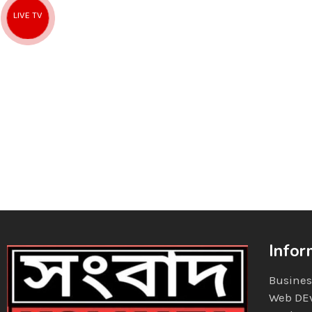
LIVE TV
Infor
Busines
Web DE