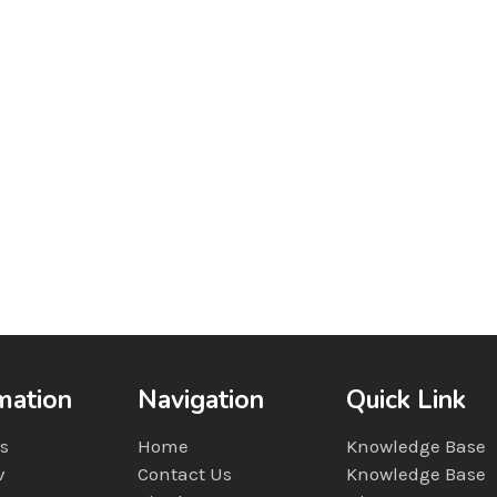
mation
Navigation
Quick Link
s
Home
Knowledge Base
v
Contact Us
Knowledge Base