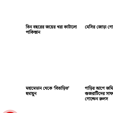
তিন বছরের জয়ের খরা কাটালো
মেসির জোড়া গ
পাকিস্তান
মহামেডান থেকে ‘বিতাড়িত’
গাড়ির আগে জমি
হুমায়ুন
গুজরাটিদের সাফ
গোল্ডেন রুলস