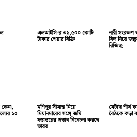
োল
এলআইসি-র ৩১,৫০০ কোটি
নারী সংরক্ষণ ও
টাকার শেয়ার বিক্রি
বিল নিয়ে জল্
রিজিজু
 কেনা,
মণিপুর সীমান্ত নিয়ে
মেটা’র শীর্ষ কর
ল্যের ১০
মিয়ানমারের সঙ্গে জমি
বৈঠকে কড়া বার্
হস্তান্তরের প্রস্তাব বিবেচনা করছে
ভারত