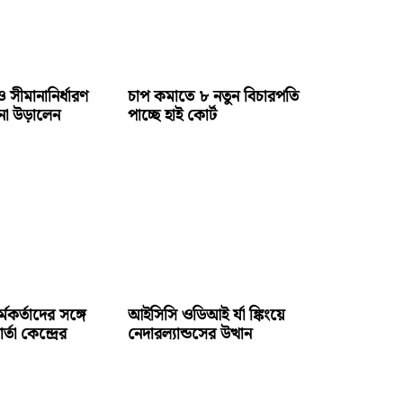
 সীমানানির্ধারণ
চাপ কমাতে ৮ নতুন বিচারপতি
পনা উড়ালেন
পাচ্ছে হাই কোর্ট
্মকর্তাদের সঙ্গে
আইসিসি ওডিআই র্যা ঙ্কিংয়ে
তা কেন্দ্রের
নেদারল্যান্ডসের উত্থান