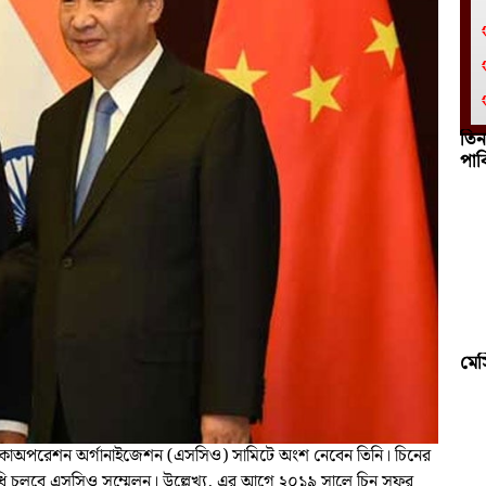
তিন
পাক
মে
াংহাই কোঅপরেশন অর্গানাইজেশন (এসসিও) সামিটে অংশ নেবেন তিনি। চিনের
ধি চলবে এসসিও সম্মেলন। উল্লেখ্য, এর আগে ২০১৯ সালে চিন সফর