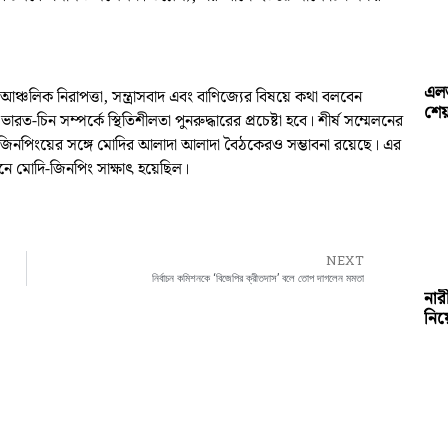
এল
ঞ্চলিক নিরাপত্তা, সন্ত্রাসবাদ এবং বাণিজ্যের বিষয়ে কথা বলবেন
শেয়
রত-চিন সম্পর্কে স্থিতিশীলতা পুনরুদ্ধারের প্রচেষ্টা হবে। শীর্ষ সম্মেলনের
ি শি জিনপিংয়ের সঙ্গে মোদির আলাদা আলাদা বৈঠকেরও সম্ভাবনা রয়েছে।
এর
নে মোদি-জিনপিং সাক্ষাৎ হয়েছিল।
NEXT
নির্বাচন কমিশনকে ‘বিজেপির ক্রীতদাস’ বলে তোপ দাগলেন মমতা
নার
নিয়