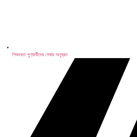
শিবভক্ত পুণ্যার্থীদের সেবায় অনুব্রত
এলআইসি-র ৩১,৫০০ কোটি টাকার শেয়ার বিক্রি