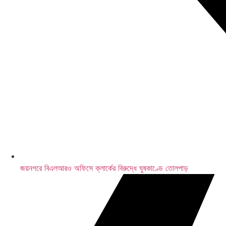
মেসির জোড়া গোল
জয়নগরে বিএলআরও অফিসে ক্লার্কের বিরুদ্ধে ঘুষকাণ্ডে তোলপাড়