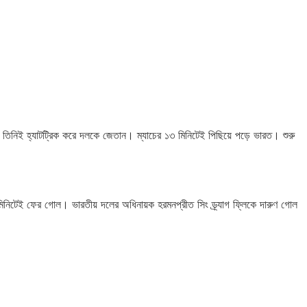
 তিনিই হ্যাটট্রিক করে দলকে জেতান। ম্যাচের ১৩ মিনিটেই পিছিয়ে পড়ে ভারত। শুরু
র মিনিটেই ফের গোল। ভারতীয় দলের অধিনায়ক হরমনপ্রীত সিং ড্র্যাগ ফ্লিকে দারুণ গোল