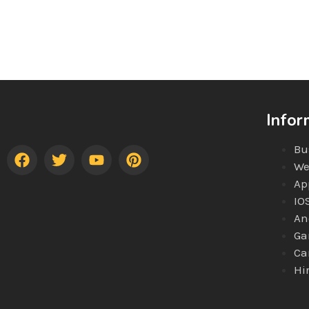
Infor
Bu
We
Ap
IO
An
Ga
Ca
Hi