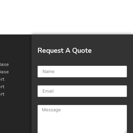
Request A Quote
Name
Base
Base
rt
Email
rt
rt
Message