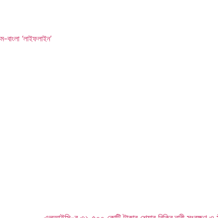
িম-বাংলা ‘লাইফলাইন’
এলআইসি-র ৩১,৫০০ কোটি টাকার শেয়ার বিক্রি
নারী সংরক্ষণ ও স