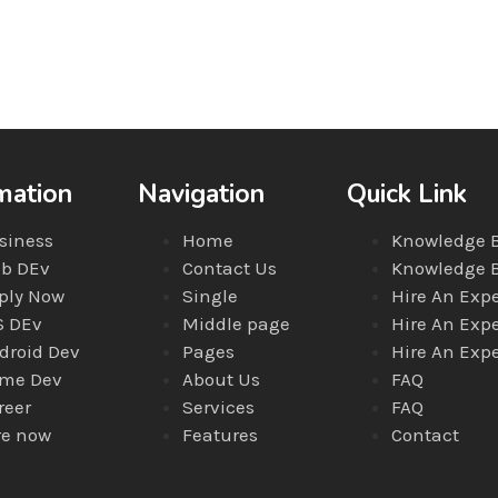
mation
Navigation
Quick Link
siness
Home
Knowledge 
b DEv
Contact Us
Knowledge 
ply Now
Single
Hire An Expe
S DEv
Middle page
Hire An Expe
droid Dev
Pages
Hire An Expe
me Dev
About Us
FAQ
reer
Services
FAQ
re now
Features
Contact