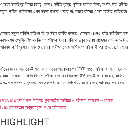
এবারের চাকরিপ্রার্থীদের ভিড়ে কোনও দুর্নীতিগ্রস্ত লুকিয়ে রয়েছে কিনা, অর্থাৎ যাঁরা দু
স্কুল সার্ভিস কমিশনের ওপর ভরসা রাখতে পারছে না, কারণ তাঁদের একটা অতীত অভিজ্ঞত
যেভাবে স্কুল সার্ভিস কমিশন বিগত দিনে দুর্নীতি করেছে, যেভাবে এখনও তাঁরা দুর্নীতিকে
নবম-দশম শ্রেণির শিক্ষক নিয়োগ পরীক্ষা ছিল। রবিবার দুপুর ১২টায় রাজ্যের মোট ৬৩৬টি ক
অনিয়ম বা বিশৃঙ্খলার খবর মেলেনি। পরীক্ষা শেষে অধিকাংশ পরীক্ষার্থী জানিয়েছেন, প্র
তাঁদের মধ্যে অনেকেরই মত, এত দিনের অপেক্ষার পর নির্দিষ্ট সময়ে পরীক্ষা সম্পন্ন হও
একাদশ-দ্বাদশ শ্রেণির নিয়োগ পরীক্ষা নেওয়ার বিজ্ঞপ্তি ইতিমধ্যেই জারি করেছে কমিশ
এসএসসি পরীক্ষায় ন্যূনতম স্নাতক পর্যায়ে ৪৫ শতাংশ নম্বর থাকলেই আবেদন করা যেত
Previous
দাগি বলে চিহ্নিত মুখ্যমন্ত্রীর আত্মীয়রাও পরীক্ষায় বসেছেন – শুভেন্দু
Next
কলকাতায় বাধ্যতামূলক বাংলা সাইনবোর্ড
HIGHLIGHT