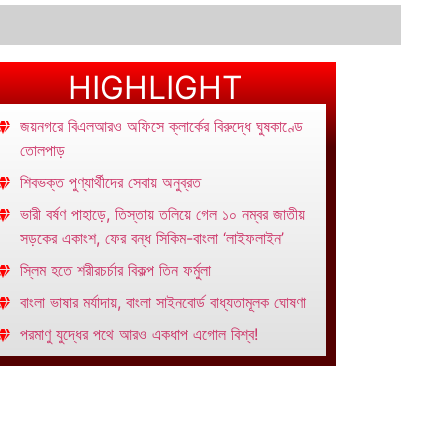
HIGHLIGHT
জয়নগরে বিএলআরও অফিসে ক্লার্কের বিরুদ্ধে ঘুষকাণ্ডে
তোলপাড়
শিবভক্ত পুণ্যার্থীদের সেবায় অনুব্রত
ভারী বর্ষণ পাহাড়ে, তিস্তায় তলিয়ে গেল ১০ নম্বর জাতীয়
সড়কের একাংশ, ফের বন্ধ সিকিম-বাংলা ‘লাইফলাইন’
স্লিম হতে শরীরচর্চার বিকল্প তিন ফর্মুলা
বাংলা ভাষার মর্যাদায়, বাংলা সাইনবোর্ড বাধ্যতামূলক ঘোষণা
পরমাণু যুদ্ধের পথে আরও একধাপ এগোল বিশ্ব!