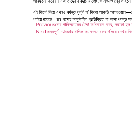
আনফলো করেননি এবং তাঁদের বাগদানের পোস্টও এখনও প্রোফাইলে রয়
এই বিতর্ক নিয়ে এখনও পর্যন্ত পৃথ্বী শ’ কিংবা আকৃতি আগরওয়াল—
পর্যায়ে রয়েছে। দুই পক্ষের আনুষ্ঠানিক প্রতিক্রিয়া না আসা পর্যন্ত 
Previous
ফের পাকিস্তানের টেস্ট অধিনায়ক বাবর, সরানো হল 
Next
অন্নপূর্ণা যোজনায় বাতিল আবেদনও ফের খতিয়ে দেখার নির্