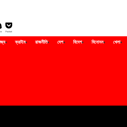
pe
Pocket
াজ্য
ক্রাইম
রাজনীতি
দেশ
বিদেশ
বিনোদন
খেলা