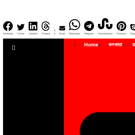
Facebook
Twitter
LinkedIn
Threads
X
Email
WhatsApp
Telegram
StumbleUpon
Pinterest
Sky
Home
কলকাতা
র