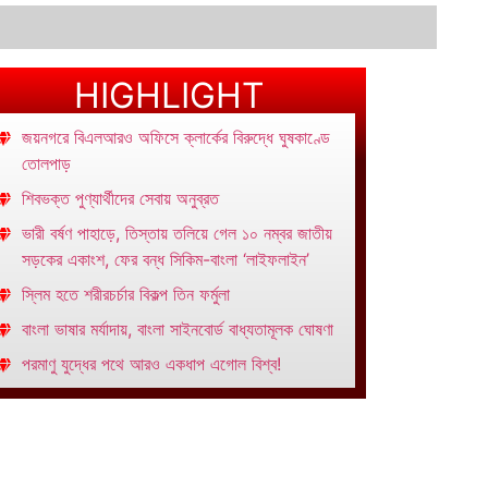
HIGHLIGHT
জয়নগরে বিএলআরও অফিসে ক্লার্কের বিরুদ্ধে ঘুষকাণ্ডে
তোলপাড়
শিবভক্ত পুণ্যার্থীদের সেবায় অনুব্রত
ভারী বর্ষণ পাহাড়ে, তিস্তায় তলিয়ে গেল ১০ নম্বর জাতীয়
সড়কের একাংশ, ফের বন্ধ সিকিম-বাংলা ‘লাইফলাইন’
স্লিম হতে শরীরচর্চার বিকল্প তিন ফর্মুলা
বাংলা ভাষার মর্যাদায়, বাংলা সাইনবোর্ড বাধ্যতামূলক ঘোষণা
পরমাণু যুদ্ধের পথে আরও একধাপ এগোল বিশ্ব!