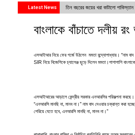
Latest News
তিন বছরের জয়ের খরা কাটালো পাকিস্তান
বাংলাকে বাঁচাতে দলীয় রং
এসআইআর নিয়ে ফের গর্জে উঠলেন মমতা বন্দ্যোপাধ্যায়। “নাম বাদ দ
SIR নিয়ে বিজেপিকে চ্যালেঞ্জ ছুড়ে দিলেন মমতা।পাশাপাশি বাংলাক
এসআইআরের আড়ালে কেন্দ্রীয় সরকার এনআরসির পরিকল্পনা করছে। এ
“এনআরসি মানছি না, মানব না।” নাম বাদ দেওয়ার চক্রান্ত করা হচ্ছ
পেরিয়ে যেতে হবে, এনআরসি মানছি না, মানব না।”
পাশাপাশি, বাংলার বাসিন্দা ও নির্বাচিত প্রতিনিধি কাছে অসম সরকারে