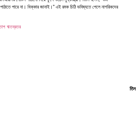
াঠাতে পারে না। ধিক্কার জানাই।” এই রমক চিঠি ভবিষ্যতে পেলে নাগরিকদের
 তোপ ঋতব্রতর
তিন