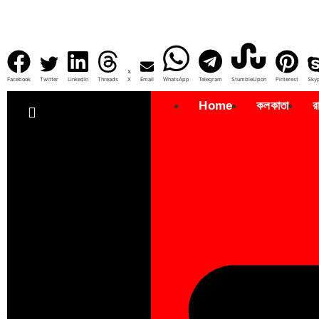
Facebook
Twitter
LinkedIn
Threads
X
Email
WhatsApp
Telegram
StumbleUpon
Pinterest
Sky
Home
কলকাতা
র