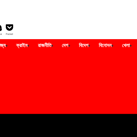
pe
Pocket
াজ্য
ক্রাইম
রাজনীতি
দেশ
বিদেশ
বিনোদন
খেলা