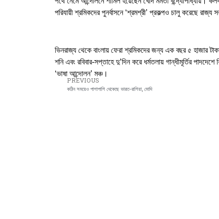
পথে নেমে আন্দোলনে শামিল হয়েছেন খোদ মমতা বন্দ্যোপাধ্যায়। কল
পরিযায়ী শ্রমিকদের পুনর্বাসনে ‘শ্রমশ্রী’ প্রকল্পও চালু করেছে রাজ্য
ভিনরাজ্য থেকে বাংলায় ফেরা শ্রমিকদের জন্য এক বছর ৫ হাজার টাকা
শনি এবং রবিবার-সপ্তাহে দু’দিন করে ধর্মতলায় গান্ধীমূর্তির পাদদে
‘ভাষা আন্দোলন’ মঞ্চ।
PREVIOUS
কঠিন সময়েও পাশাপাশি থেকেছে ভারত-রাশিয়া, মোদি