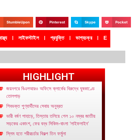
StumbleUpon
Pinterest
Skype
Pocket
াস্থ্য
লাইফস্টাইল
প্রযুক্তি
ভাগ্যচক্র
Epaper
HIGHLIGHT
জয়নগরে বিএলআরও অফিসে ক্লার্কের বিরুদ্ধে ঘুষকাণ্ডে
তোলপাড়
শিবভক্ত পুণ্যার্থীদের সেবায় অনুব্রত
ভারী বর্ষণ পাহাড়ে, তিস্তায় তলিয়ে গেল ১০ নম্বর জাতীয়
সড়কের একাংশ, ফের বন্ধ সিকিম-বাংলা ‘লাইফলাইন’
স্লিম হতে শরীরচর্চার বিকল্প তিন ফর্মুলা