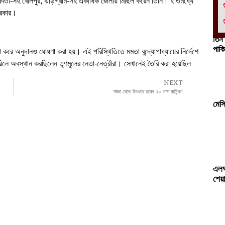
কাতা-সহ বোলপুর, ঝাড়গ্রাম-সহ একাধিক জেলায় মিছিল করেন তিনি। ইতিমধ্যে
 সরকার।
তিন
পাকি
 করে অনুদানও ঘোষণা করা হয়। এই পরিস্থিতিতে মমতা বন্দ্যোপাধ্যায়ের নির্দেশে
শে রিলে অবস্থান করছিলেন তৃণমূলের নেতা-নেত্রীরা। সেখানেই তৈরি করা হয়েছিল
NEXT
গাজা থেকে উৎখাত হবেন ২০ লক্ষ বাসিন্দা!
মেস
এলআ
শেয়া