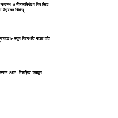
 সংরক্ষণ ও সীমানানির্ধারণ বিল নিয়ে
না উড়ালেন রিজিজু
কমাতে ৮ নতুন বিচারপতি পাচ্ছে হাই
ট
েডান থেকে ‘বিতাড়িত’ হুমায়ুন