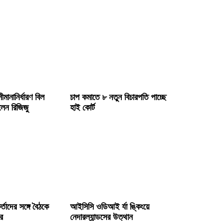
ীমানানির্ধারণ বিল
চাপ কমাতে ৮ নতুন বিচারপতি পাচ্ছে
লেন রিজিজু
হাই কোর্ট
কর্তাদের সঙ্গে বৈঠকে
আইসিসি ওডিআই র্যা ঙ্কিংয়ে
ের
নেদারল্যান্ডসের উত্থান