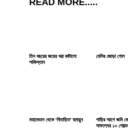
READ MORE.....
মেসির জোড়া গোল
তিন বছরের জয়ের খরা কাটালো
মেসির জোড়া গোল
পাকিস্তান
মহামেডান থেকে ‘বিতাড়িত’ হুমায়ুন
গাড়ির আগে জমি কেন
সাফল্যের ১০ গোল্ড