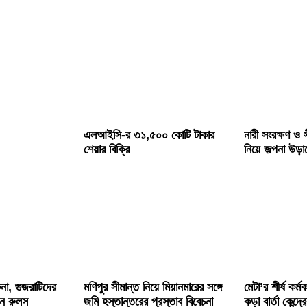
এলআইসি-র ৩১,৫০০ কোটি টাকার
নারী সংরক্ষণ ও স
শেয়ার বিক্রি
নিয়ে জল্পনা উড়া
া, গুজরাটিদের
মণিপুর সীমান্ত নিয়ে মিয়ানমারের সঙ্গে
মেটা’র শীর্ষ কর্ম
েন রুলস
জমি হস্তান্তরের প্রস্তাব বিবেচনা
কড়া বার্তা কেন্দ্র