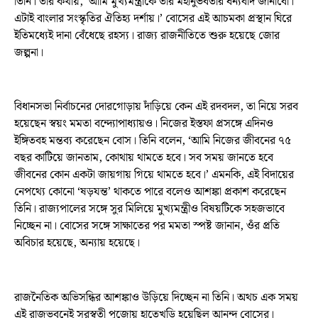
তিনি। তাঁর কথায়, ‘আমি মুখ্যমন্ত্রীকে তার মহানুভবতার ধন্যবাদ জানাবো।
এটাই বাংলার সংস্কৃতির ঐতিহ্য দর্শায়।’ বোসের এই আচমকা প্রস্থান ঘিরে
ইতিমধ্যেই দানা বেঁধেছে রহস্য। রাজ্য রাজনীতিতে শুরু হয়েছে জোর
জল্পনা।
বিধানসভা নির্বাচনের দোরগোড়ায় দাঁড়িয়ে কেন এই রদবদল, তা নিয়ে সরব
হয়েছেন স্বয়ং মমতা বন্দ্যোপাধ্যায়ও। নিজের ইস্তফা প্রসঙ্গে এদিনও
ইঙ্গিতবহ মন্তব্য করেছেন বোস। তিনি বলেন, ‘আমি নিজের জীবনের ৭৫
বছর কাটিয়ে জানতাম, কোথায় থামতে হবে। সব সময় জানতে হবে
জীবনের কোন একটা জায়গায় গিয়ে থামতে হবে।’ এমনকি, এই বিদায়ের
নেপথ্যে কোনো ‘ষড়যন্ত’ থাকতে পারে বলেও আশঙ্কা প্রকাশ করেছেন
তিনি। রাজ্যপালের সঙ্গে সুর মিলিয়ে মুখ্যমন্ত্রীও বিষয়টিকে সহজভাবে
নিচ্ছেন না। বোসের সঙ্গে সাক্ষাতের পর মমতা স্পষ্ট জানান, ওঁর প্রতি
অবিচার হয়েছে, অন্যায় হয়েছে।
রাজনৈতিক অভিসন্ধির আশঙ্কাও উড়িয়ে দিচ্ছেন না তিনি। অথচ এক সময়
এই রাজভবনেই সরস্বতী পুজোয় হাতেখড়ি হয়েছিল আনন্দ বোসের।