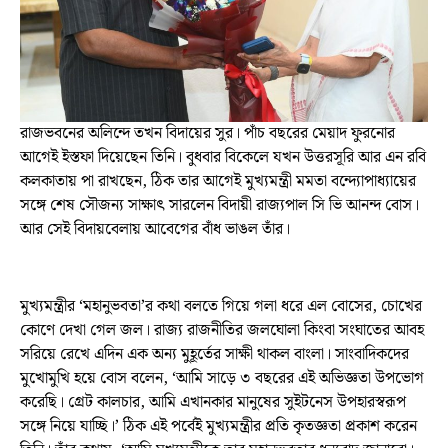
রাজভবনের অলিন্দে তখন বিদায়ের সুর। পাঁচ বছরের মেয়াদ ফুরনোর
আগেই ইস্তফা দিয়েছেন তিনি। বুধবার বিকেলে যখন উত্তরসূরি আর এন রবি
কলকাতায় পা রাখছেন, ঠিক তার আগেই মুখ্যমন্ত্রী মমতা বন্দ্যোপাধ্যায়ের
সঙ্গে শেষ সৌজন্য সাক্ষাৎ সারলেন বিদায়ী রাজ্যপাল সি ভি আনন্দ বোস।
আর সেই বিদায়বেলায় আবেগের বাঁধ ভাঙল তাঁর।
মুখ্যমন্ত্রীর ‘মহানুভবতা’র কথা বলতে গিয়ে গলা ধরে এল বোসের, চোখের
কোণে দেখা গেল জল। রাজ্য রাজনীতির জলঘোলা কিংবা সংঘাতের আবহ
সরিয়ে রেখে এদিন এক অন্য মুহূর্তের সাক্ষী থাকল বাংলা। সাংবাদিকদের
মুখোমুখি হয়ে বোস বলেন, ‘আমি সাড়ে ৩ বছরের এই অভিজ্ঞতা উপভোগ
করেছি। গ্রেট কালচার, আমি এখানকার মানুষের সুইটনেস উপহারস্বরূপ
সঙ্গে নিয়ে যাচ্ছি।’ ঠিক এই পর্বেই মুখ্যমন্ত্রীর প্রতি কৃতজ্ঞতা প্রকাশ করেন