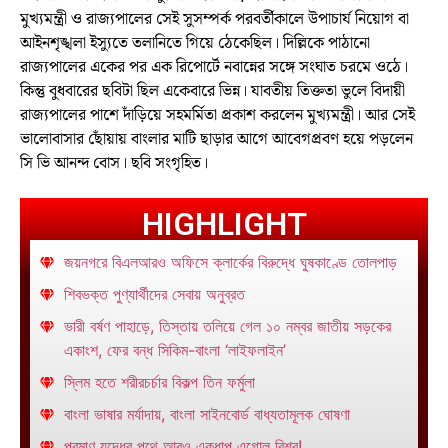
মুখ্যমন্ত্রী ও রাজ্যপালের সেই সুসম্পর্ক পরবর্তীকালে উপাচার্য নিয়োগ বা
আইনশৃঙ্খলা ইস্যুতে তলানিতে গিয়ে ঠেকেছিল। দিল্লিকে পাঠানো
রাজ্যপালের একের পর এক রিপোর্টে নবান্নের সঙ্গে সংঘাত চরমে ওঠে।
কিন্তু বুধবারের ছবিটা ছিল একেবারে ভিন্ন। যাবতীয় তিক্ততা ভুলে বিদায়ী
রাজ্যপালের পাশে দাঁড়িয়ে সহমর্মিতা প্রকাশ করলেন মুখ্যমন্ত্রী। আর সেই
ভালোবাসার ছোঁয়ায় বাংলার মাটি ছাড়ার আগে আবেগপ্রবণ হয়ে পড়লেন
সি ভি আনন্দ বোস। ছবি সংগৃহিত।
HIGHLIGHT
জয়নগরে বিএলআরও অফিসে ক্লার্কের বিরুদ্ধে ঘুষকাণ্ডে তোলপাড়
শিবভক্ত পুণ্যার্থীদের সেবায় অনুব্রত
ভারী বর্ষণ পাহাড়ে, তিস্তায় তলিয়ে গেল ১০ নম্বর জাতীয় সড়কের
একাংশ, ফের বন্ধ সিকিম-বাংলা ‘লাইফলাইন’
স্লিম হতে শরীরচর্চার বিকল্প তিন ফর্মুলা
বাংলা ভাষার মর্যাদায়, বাংলা সাইনবোর্ড বাধ্যতামূলক ঘোষণা
পরমাণু যুদ্ধের পথে আরও একধাপ এগোল বিশ্ব!