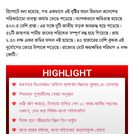
রিপোর্টে বলা হয়েছে, গত একমাসে এই বৃষ্টির ফলে হিমাচল প্রদেশের
পরিকাঠামো ব্যবস্থা কার্যত ভেঙে পড়েছে। ব্যাপকভাবে ক্ষতিগ্রস্ত হয়েছে
৪০০-র বেশি রাস্তা। এর সঙ্গে দুটি জাতীয় সড়ক অবরুদ্ধ হয়ে পড়েছে।
৫১টি জায়গায় পানীয় জলের পরিষেবা সম্পূর্ণ বন্ধ হয়ে গিয়েছে। প্রায়
২.৫০ লক্ষ একর জমির ফসল নষ্ট হয়েছে। ৪০ হাজারের বেশি কৃষক এই
দুর্যোগের জেরে বিপাকে পড়েছে। রাজ্যের মোট ক্ষয়ক্ষতির পরিমাণ ৩ লক্ষ
কোটি।
HIGHLIGHT
জয়নগরে বিএলআরও অফিসে ক্লার্কের বিরুদ্ধে ঘুষকাণ্ডে তোলপাড়
শিবভক্ত পুণ্যার্থীদের সেবায় অনুব্রত
ভারী বর্ষণ পাহাড়ে, তিস্তায় তলিয়ে গেল ১০ নম্বর জাতীয় সড়কের
একাংশ, ফের বন্ধ সিকিম-বাংলা ‘লাইফলাইন’
স্লিম হতে শরীরচর্চার বিকল্প তিন ফর্মুলা
বাংলা ভাষার মর্যাদায়, বাংলা সাইনবোর্ড বাধ্যতামূলক ঘোষণা