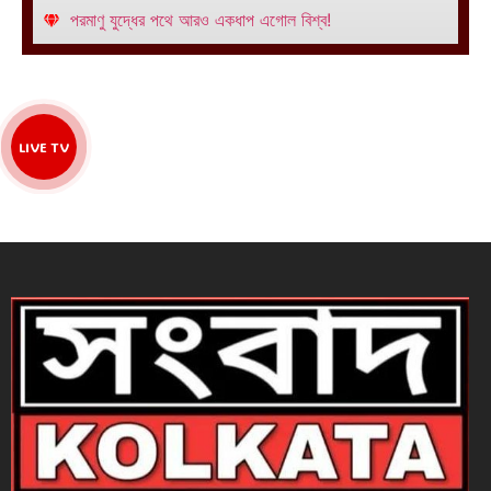
পরমাণু যুদ্ধের পথে আরও একধাপ এগোল বিশ্ব!
LIVE TV