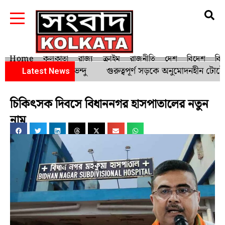
Home
কলকাতা
রাজ্য
ক্রাইম
রাজনীতি
দেশ
বিদেশ
বি
কেঁদে ফেললেন শুভেন্দু
গুরুত্বপূর্ণ সড়কে অনুমোদনহীন টোটো চল
Latest News
চিকিৎসক দিবসে বিধাননগর হাসপাতালের নতুন
নাম