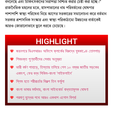
বদলেছে এবং চিকিৎসকদের নিরাপত্তা নিশ্চিত করার চেষ্টা করা হচ্ছে।”
রাজনৈতিক মহলের মতে, হাসপাতালের নাম পরিবর্তনের ঘোষণার
পাশাপাশি স্বাস্থ্য পরিষেবা নিয়ে আগের সরকারের সমালোচনা করে বর্তমান
সরকার প্রশাসনিক সংস্কার এবং স্বাস্থ্য পরিকাঠামো উন্নয়নের বার্তাকেই
আরও জোরালোভাবে তুলে ধরতে চেয়েছে।
HIGHLIGHT
জয়নগরে বিএলআরও অফিসে ক্লার্কের বিরুদ্ধে ঘুষকাণ্ডে তোলপাড়
শিবভক্ত পুণ্যার্থীদের সেবায় অনুব্রত
ভারী বর্ষণ পাহাড়ে, তিস্তায় তলিয়ে গেল ১০ নম্বর জাতীয় সড়কের
একাংশ, ফের বন্ধ সিকিম-বাংলা ‘লাইফলাইন’
স্লিম হতে শরীরচর্চার বিকল্প তিন ফর্মুলা
বাংলা ভাষার মর্যাদায়, বাংলা সাইনবোর্ড বাধ্যতামূলক ঘোষণা
পরমাণু যুদ্ধের পথে আরও একধাপ এগোল বিশ্ব!