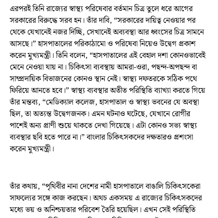
এরপরই তিনি রাজ্যের স্বাস্থ্য পরিষেবার বর্তমান চিত্র তুলে ধরে আগের
সরকারের বিরুদ্ধে সরব হন। তাঁর দাবি, “সরকারের দায়িত্ব নেওয়ার পর
থেকে যেখানেই নজর দিচ্ছি, সেখানেই অব্যবস্থা আর ধ্বংসের চিত্র সামনে
আসছে।” হাসপাতালের পরিকাঠামো ও পরিষেবা নিয়েও উদ্বেগ প্রকাশ
করেন মুখ্যমন্ত্রী। তিনি বলেন, “হাসপাতালের এই বেহাল দশা কোনওভাবেই
মেনে নেওয়া যায় না। চিকিৎসা ব্যবস্থায় আমরা-ওরা, পছন্দ-অপছন্দ বা
সাম্প্রদায়িক বিভাজনের কোনও স্থান নেই। স্বাস্থ্য দফতরকে সঠিক পথে
ফিরিয়ে আনতে হবে।” স্বাস্থ্য ব্যবস্থার অতীত পরিস্থিতি ব্যাখ্যা করতে গিয়ে
তাঁর মন্তব্য, “মেডিক্যাল কলেজ, হাসপাতাল ও স্বাস্থ্য ভবনের যে অবস্থা
ছিল, তা অত্যন্ত উদ্বেগজনক। এমন ঘটনাও ঘটেছে, যেখানে রোগীর
পাশেই অন্য প্রাণী শুয়ে থাকতে দেখা গিয়েছে। এটা কোনও সভ্য স্বাস্থ্য
ব্যবস্থার ছবি হতে পারে না।” বাংলার চিকিৎসকদের দক্ষতারও প্রশংসা
করেন মুখ্যমন্ত্রী।
তাঁর কথায়, “পৃথিবীর নানা দেশের নামী হাসপাতালে বাঙালি চিকিৎসকেরা
সাফল্যের সঙ্গে কাজ করছেন। অথচ একসময় এ রাজ্যের চিকিৎসকদের
মধ্যে ভয় ও অনিশ্চয়তার পরিবেশ তৈরি হয়েছিল। এখন সেই পরিস্থিতি