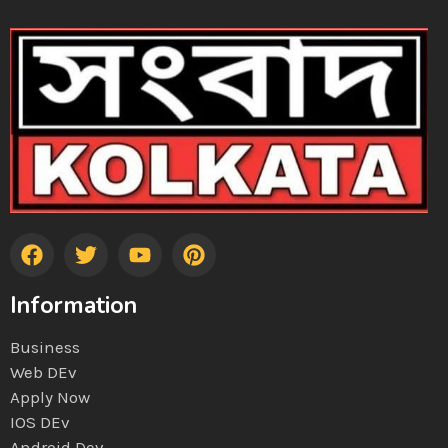
Information
Business
Web DEv
Apply Now
IOS DEv
Android Dev