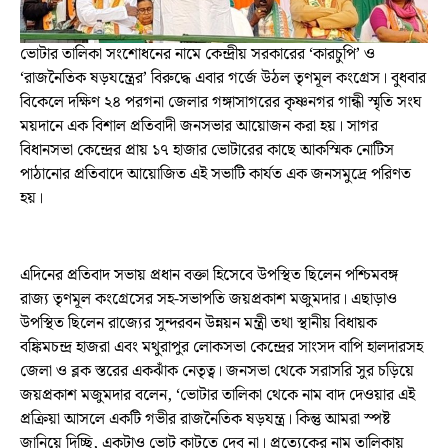
ভোটার তালিকা সংশোধনের নামে কেন্দ্রীয় সরকারের ‘কারচুপি’ ও
‘রাজনৈতিক ষড়যন্ত্রের’ বিরুদ্ধে এবার গর্জে উঠল তৃণমূল কংগ্রেস। বুধবার
বিকেলে দক্ষিণ ২৪ পরগনা জেলার গঙ্গাসাগরের কৃষ্ণনগর গান্ধী স্মৃতি সংঘ
ময়দানে এক বিশাল প্রতিবাদী জনসভার আয়োজন করা হয়। সাগর
বিধানসভা কেন্দ্রের প্রায় ১৭ হাজার ভোটারের কাছে আকস্মিক নোটিস
পাঠানোর প্রতিবাদে আয়োজিত এই সভাটি কার্যত এক জনসমুদ্রে পরিণত
হয়।
এদিনের প্রতিবাদ সভায় প্রধান বক্তা হিসেবে উপস্থিত ছিলেন পশ্চিমবঙ্গ
রাজ্য তৃণমূল কংগ্রেসের সহ-সভাপতি জয়প্রকাশ মজুমদার। এছাড়াও
উপস্থিত ছিলেন রাজ্যের সুন্দরবন উন্নয়ন মন্ত্রী তথা স্থানীয় বিধায়ক
বঙ্কিমচন্দ্র হাজরা এবং মথুরাপুর লোকসভা কেন্দ্রের সাংসদ বাপি হালদারসহ
জেলা ও ব্লক স্তরের একঝাঁক নেতৃত্ব। জনসভা থেকে সরাসরি সুর চড়িয়ে
জয়প্রকাশ মজুমদার বলেন, ‘ভোটার তালিকা থেকে নাম বাদ দেওয়ার এই
প্রক্রিয়া আসলে একটি গভীর রাজনৈতিক ষড়যন্ত্র। কিন্তু আমরা স্পষ্ট
জানিয়ে দিচ্ছি, একটাও ভোট কাটতে দেব না। প্রত্যেকের নাম তালিকায়